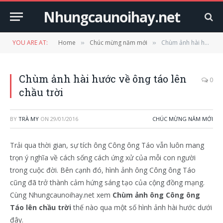
Nhungcaunoihay.net
YOU ARE AT:
Home
Chúc mừng năm mới
Chùm ảnh hài hước về ông táo lên chầu trời
»
»
Chùm ảnh hài hước về ông táo lên
0
chầu trời
BY
TRÀ MY
ON
29/01/2016
CHÚC MỪNG NĂM MỚI
Trải qua thời gian, sự tích ông Công ông Táo vẫn luôn mang
trọn ý nghĩa về cách sống cách ứng xử của mỗi con người
trong cuộc đời. Bên cạnh đó, hình ảnh ông Công ông Táo
cũng đã trở thành cảm hứng sáng tạo của cộng đồng mạng.
Cùng Nhungcaunoihay.net xem
Chùm ảnh ông Công ông
Táo lên chầu trời
thế nào qua một số hình ảnh hài hước dưới
đây.