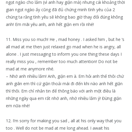
ngọt ngào cho lắm (vì anh hay giận mà) nhưng cái khoảng thời
gian ngọt ngào ấy cũng đã đủ chứng minh tình yêu của 2
chúng ta rằng tình yêu sẽ không bao giờ thay đổi đúng không
anh! Em mãi yêu anh, anh hết giận em rồi nhé!
11. Miss you so much! He , mad honey . I asked him , but he ‘s
all mad at me then just relaxed go mad when he is angry, all
alone . I just messaging to inform you one thing these days I
really miss you , remember too much attention! Do not be
mad at me anymore nhé.
– Nhớ anh nhiều lắm! Anh, giận em à. Em hỏi anh thế thôi chứ
anh giân em thì cứ giận thoải mái đi đến khi nào anh hết giận
thì thôi. Em chỉ nhắn tin để thông báo với anh một điều là
những ngày qua em rất nhớ anh, nhớ nhiều lắm ý! Đừng giận
em nữa nhé!
12. I’m sorry for making you sad , all at his only way that you
too . Well do not be mad at me long ahead. I await his