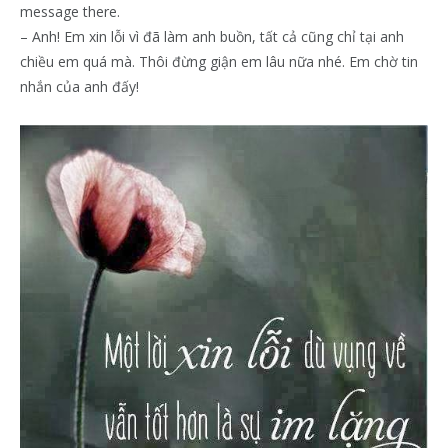
message there.
– Anh! Em xin lỗi vì đã làm anh buồn, tất cả cũng chỉ tại anh
chiều em quá mà. Thôi đừng giận em lâu nữa nhé. Em chờ tin
nhắn của anh đấy!