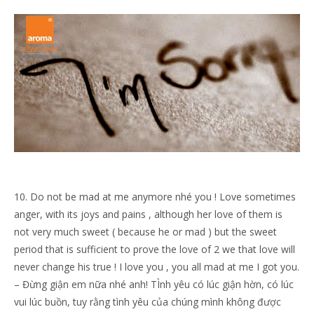
10. Do not be mad at me anymore nhé you ! Love sometimes
anger, with its joys and pains , although her ​​love of them is
not very much sweet ( because he or mad ) but the sweet
period that is sufficient to prove the love of 2 we that love will
never change his true ! I love you , you all mad at me I got you.
– Đừng giận em nữa nhé anh! TÌnh yêu có lúc giận hờn, có lúc
vui lúc buồn, tuy rằng tình yêu của chúng mình không được