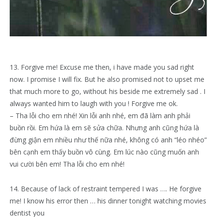
13. Forgive me! Excuse me then, i have made you sad right
now. I promise I will fix. But he also promised not to upset me
that much more to go, without his beside me extremely sad . I
always wanted him to laugh with you ! Forgive me ok.
– Tha lỗi cho em nhé! Xin lỗi anh nhé, em đã làm anh phải
buồn rồi. Em hứa là em sẽ sửa chữa. Nhưng anh cũng hứa là
đừng giận em nhiều như thế nữa nhé, không có anh “léo nhéo”
bên cạnh em thấy buồn vô cùng. Em lúc nào cũng muốn anh
vui cười bên em! Tha lỗi cho em nhé!
14. Because of lack of restraint tempered I was …. He forgive
me! I know his error then … his dinner tonight watching movies
dentist you