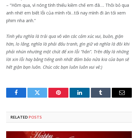
– “Hôm qua, vì nóng tính thiếu kiềm chế em đã…. Thôi bỏ qua
anh nhé! em biết lỗi của mình rồi…tối nay mình đi ăn tối xem
phim nha anh.”
Tình yêu nghĩa là trải qua vô vàn các cảm xúc vui, buồn, giận
hờn, lo lắng, nghĩa là phải đấu tranh, gìn giữ và nghĩa là đôi khi
phải nhún nhường một chút để xin lỗi “hắn”. Trên đây là những
lời xin lỗi hay bằng tiếng anh nhất đảm bảo nửa kia của bạn sẽ
hết giận bạn luôn. Chúc các bạn luôn luôn vui vẻ:)
Facebook
Twitter
Pinterest
LinkedIn
Tumblr
Email
RELATED
POSTS