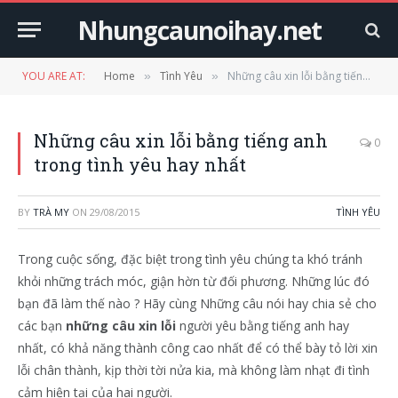
Nhungcaunoihay.net
YOU ARE AT:
Home
Tình Yêu
Những câu xin lỗi bằng tiếng anh trong tình yêu hay nhất
»
»
Những câu xin lỗi bằng tiếng anh
0
trong tình yêu hay nhất
BY
TRÀ MY
ON
29/08/2015
TÌNH YÊU
Trong cuộc sống, đặc biệt trong tình yêu chúng ta khó tránh
khỏi những trách móc, giận hờn từ đối phương. Những lúc đó
bạn đã làm thế nào ? Hãy cùng Những câu nói hay chia sẻ cho
các bạn
những câu xin lỗi
người yêu bằng tiếng anh hay
nhất, có khả năng thành công cao nhất để có thể bày tỏ lời xin
lỗi chân thành, kịp thời tời nửa kia, mà không làm nhạt đi tình
cảm hiện tại của hai người.