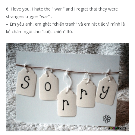
6. I love you, I hate the ” war ” and I regret that they were
strangers trigger “war” .
– Em yêu anh, em ghét “chiến tranh” và em rất tiếc vì mình là
kẻ châm ngòi cho “cuộc chiến” đó.