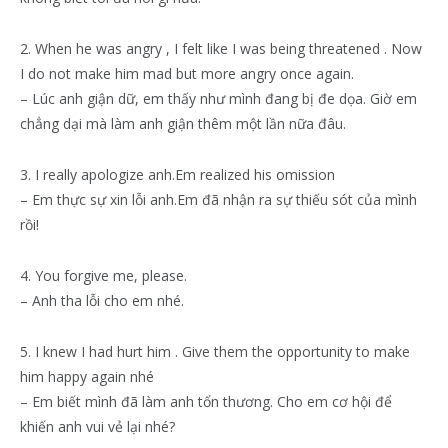
2. When he was angry , I felt like I was being threatened . Now
I do not make him mad but more angry once again.
– Lúc anh giận dữ, em thấy như mình đang bị đe dọa. Giờ em
chẳng dại mà làm anh giận thêm một lần nữa đâu.
3. I really apologize anh.Em realized his omission
– Em thực sự xin lỗi anh.Em đã nhận ra sự thiếu sót của mình
rồi!
4. You forgive me, please.
– Anh tha lỗi cho em nhé.
5. I knew I had hurt him . Give them the opportunity to make
him happy again nhé
– Em biết mình đã làm anh tổn thương. Cho em cơ hội để
khiến anh vui vẻ lại nhé?