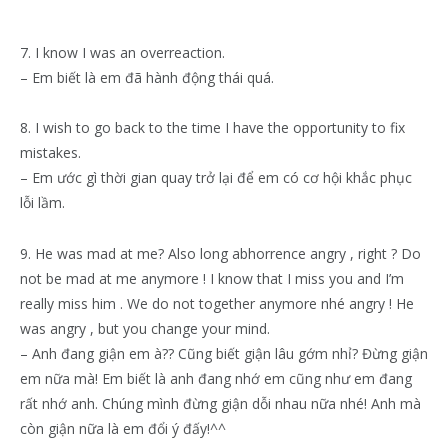
7. I know I was an overreaction.
– Em biết là em đã hành động thái quá.
8. I wish to go back to the time I have the opportunity to fix
mistakes.
– Em ước gì thời gian quay trở lại để em có cơ hội khắc phục
lỗi lầm.
9. He was mad at me? Also long abhorrence angry , right ? Do
not be mad at me anymore ! I know that I miss you and I’m
really miss him . We do not together anymore nhé angry ! He
was angry , but you change your mind.
– Anh đang giận em à?? Cũng biết giận lâu gớm nhỉ? Đừng giận
em nữa mà! Em biết là anh đang nhớ em cũng như em đang
rất nhớ anh. Chúng mình đừng giận dỗi nhau nữa nhé! Anh mà
còn giận nữa là em đổi ý đấy!^^