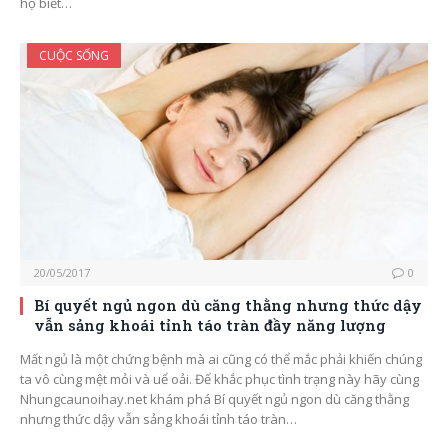
họ biết…
CUỘC SỐNG
20/05/2017
0
Bí quyết ngủ ngon dù căng thằng nhưng thức dậy
vẫn sảng khoái tỉnh táo tràn đầy năng lượng
Mất ngủ là một chứng bệnh mà ai cũng có thể mắc phải khiến chúng
ta vô cùng mệt mỏi và uể oải. Để khắc phục tình trạng này hãy cùng
Nhungcaunoihay.net khám phá Bí quyết ngủ ngon dù căng thằng
nhưng thức dậy vẫn sảng khoái tỉnh táo tràn…