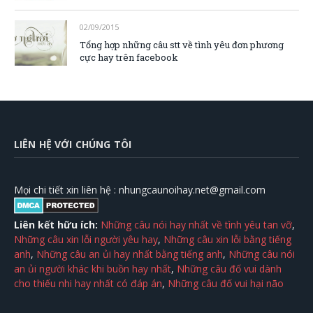
02/09/2015
Tổng hợp những câu stt về tình yêu đơn phương
cực hay trên facebook
LIÊN HỆ VỚI CHÚNG TÔI
Mọi chi tiết xin liên hệ :
nhungcaunoihay.net@gmail.com
Liên kết hữu ích:
Những câu nói hay nhất về tình yêu tan vỡ
,
Những câu xin lỗi người yêu hay
,
Những câu xin lỗi bằng tiếng
anh
,
Những câu an ủi hay nhất bằng tiếng anh
,
Những câu nói
an ủi người khác khi buồn hay nhất
,
Những câu đố vui dành
cho thiếu nhi hay nhất có đáp án
,
Những câu đố vui hại não