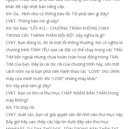
khác để cập nhật bản nâng cấp.
KH: Ủa…Hình như có thông báo lỗi. Tôi phải làm gì đây?
CVKT: Thông báo nói gì vậy?
KH: Nó báo: “LỖI 412 – CHƯƠNG TRÌNH KHÔNG CHẠY
TRONG CÁC THÀNH PHẦN NỘI BỘ”. Vậy nghĩa là gì?
CVKT: Bạn đừng lo, đó là một lỗi thông thường. Nó có nghĩa là
chương trình TÌNH YÊU vừa cài đặt có thể chạy trong các TRÁI
TIM bên ngoài nhưng chưa hoàn toàn hoạt động trong TRÁI
TIM của bạn. Đây là cái rắc rối của chương trình này, nói một
cách nôm na là bạn phải tiến hành thao tác “LOVE” cho chính
máy của mình trước khi “LOVE” những máy khác”.
KH: Vậy phải làm gì đây?
CVKT: Bạn có tìm ra thư mục CHẤP NHẬN BẢN THÂN trong
máy không?
KH: Tôi thấy rồi
CVKT: Xuất sắc, bạn sẽ giải quyết vấn đề nhờ vào thư mục này.
Bây giờ hãy sao chép các tập tin dưới đây vào thư mục
MYHEART: TỰ THA THỨ.DOC, TÔN TRỌNG BẢN THÂN.TXT,