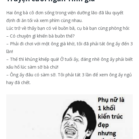
Hai ông bà cô đơn sống trong viện dưỡng lão đã lâu quyết
định đi ăn tối và xem phìm cùng nhau.
Lúc trở về thấy bạn có vẻ buồn bã, cụ bà bạn cùng phòng hỏi:
– Có chuyện gì khiến bà buồn thế?
– Phải đi chơi với một ông già khờ, tôi đã phải tát ông ấy đến 3
lần!
– Thế thì khủng khiếp quá! Ở tuổi ấy, đáng nhẽ ông ấy phải biết
xấu hổ lúc sàm sỡ bà chứ!
– Ông ấy đâu có sàm sỡ. Tôi phải tát 3 lần để xem ông ấy ngủ
hay đã chết.