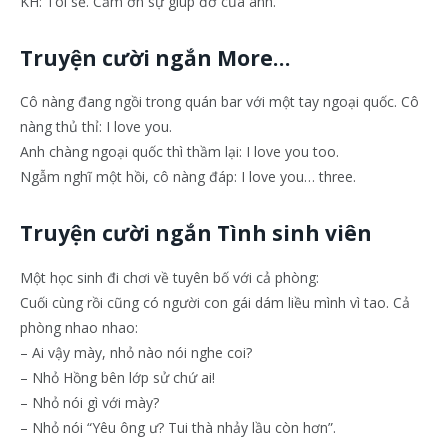
KH: Tôi sẽ. Cảm ơn sự giúp đỡ của anh.
Truyện cười ngắn More…
Cô nàng đang ngồi trong quán bar với một tay ngoại quốc. Cô
nàng thủ thỉ: I love you.
Anh chàng ngoại quốc thì thầm lại: I love you too.
Ngẫm nghĩ một hồi, cô nàng đáp: I love you… three.
Truyện cười ngắn Tình sinh viên
Một học sinh đi chơi về tuyên bố với cả phòng:
Cuối cùng rồi cũng có người con gái dám liều mình vì tao. Cả
phòng nhao nhao:
– Ai vậy mày, nhỏ nào nói nghe coi?
– Nhỏ Hồng bên lớp sử chứ ai!
– Nhỏ nói gì với mày?
– Nhỏ nói “Yêu ông ư? Tui thà nhảy lầu còn hơn”.