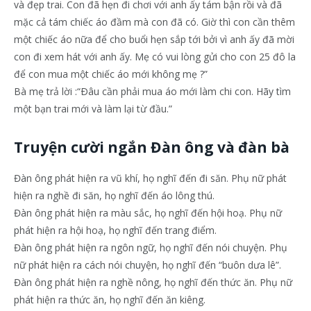
và đẹp trai. Con đã hẹn đi chơi với anh ấy tám bận rồi và đã
mặc cả tám chiếc áo đầm mà con đã có. Giờ thì con cần thêm
một chiếc áo nữa để cho buổi hẹn sắp tới bởi vì anh ấy đã mời
con đi xem hát với anh ấy. Mẹ có vui lòng gửi cho con 25 đô la
để con mua một chiếc áo mới không mẹ ?”
Bà mẹ trả lời :“Ðâu cần phải mua áo mới làm chi con. Hãy tìm
một bạn trai mới và làm lại từ đầu.”
Truyện cười ngắn Đàn ông và đàn bà
Đàn ông phát hiện ra vũ khí, họ nghĩ đến đi săn. Phụ nữ phát
hiện ra nghề đi săn, họ nghĩ đến áo lông thú.
Đàn ông phát hiện ra màu sắc, họ nghĩ đến hội hoạ. Phụ nữ
phát hiện ra hội hoạ, họ nghĩ đến trang điểm.
Đàn ông phát hiện ra ngôn ngữ, họ nghĩ đến nói chuyện. Phụ
nữ phát hiện ra cách nói chuyện, họ nghĩ đến “buôn dưa lê”.
Đàn ông phát hiện ra nghề nông, họ nghĩ đến thức ăn. Phụ nữ
phát hiện ra thức ăn, họ nghĩ đến ăn kiêng.