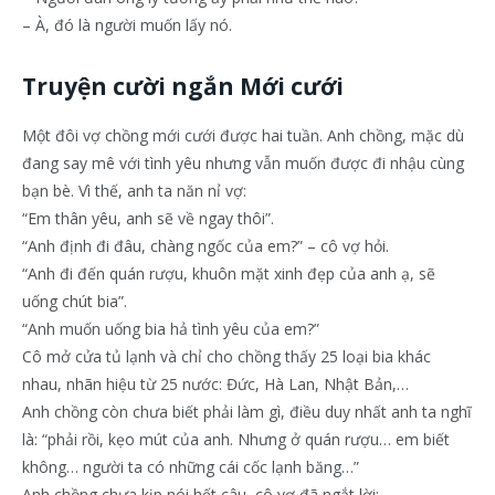
– À, đó là người muốn lấy nó.
Truyện cười ngắn Mới cưới
Một đôi vợ chồng mới cưới được hai tuần. Anh chồng, mặc dù
đang say mê với tình yêu nhưng vẫn muốn được đi nhậu cùng
bạn bè. Vì thế, anh ta năn nỉ vợ:
“Em thân yêu, anh sẽ về ngay thôi”.
“Anh định đi đâu, chàng ngốc của em?” – cô vợ hỏi.
“Anh đi đến quán rượu, khuôn mặt xinh đẹp của anh ạ, sẽ
uống chút bia”.
“Anh muốn uống bia hả tình yêu của em?”
Cô mở cửa tủ lạnh và chỉ cho chồng thấy 25 loại bia khác
nhau, nhãn hiệu từ 25 nước: Đức, Hà Lan, Nhật Bản,…
Anh chồng còn chưa biết phải làm gì, điều duy nhất anh ta nghĩ
là: “phải rồi, kẹo mút của anh. Nhưng ở quán rượu… em biết
không… người ta có những cái cốc lạnh băng…”
Anh chồng chưa kịp nói hết câu, cô vợ đã ngắt lời: