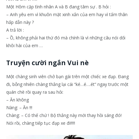
Một Hôm cặp tình nhân A và B đang tâm sự . B hỏi :
– Anh yêu em vì khuôn mặt xinh xắn của em hay vì tấm thân
hấp dẫn này ?
A trả lời :
– Ồ, không phải hai thứ đó mà chính là vì những câu nói dối
khôi hài của em …
Truyện cười ngắn Vui nè
Một chàng sinh viên chở bạn gái trên một chiếc xe đạp. Ðang
đi, bỗng nhiên chàng thắng lại cái “ké…é….ét” ngay trước một
quán chè rồi quay ra sau hỏi:
– Ăn không
Nàng: – Ăn !!!
Chàng: – Có thế chứ ! Bộ thắng này mới thay hồi sáng đó!
Nói rồi, chàng tiếp tục đạp xe đi!!!!!