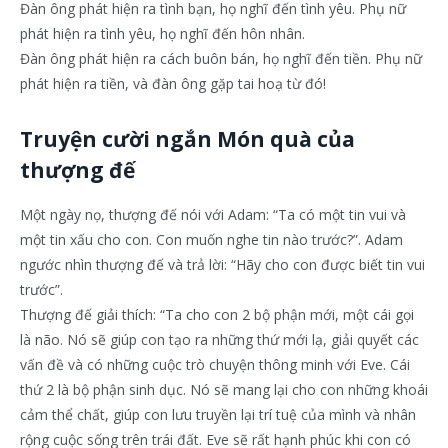
Đàn ông phát hiện ra tình bạn, họ nghĩ đến tình yêu. Phụ nữ
phát hiện ra tình yêu, họ nghĩ đến hôn nhân.
Đàn ông phát hiện ra cách buôn bán, họ nghĩ đến tiền. Phụ nữ
phát hiện ra tiền, và đàn ông gặp tai hoạ từ đó!
Truyện cười ngắn Món quà của
thượng đế
Một ngày nọ, thượng đế nói với Adam: “Ta có một tin vui và
một tin xấu cho con. Con muốn nghe tin nào trước?”. Adam
ngước nhìn thượng đế và trả lời: “Hãy cho con được biết tin vui
trước”.
Thượng đế giải thích: “Ta cho con 2 bộ phận mới, một cái gọi
là não. Nó sẽ giúp con tạo ra những thứ mới lạ, giải quyết các
vấn đề và có những cuộc trò chuyện thông minh với Eve. Cái
thứ 2 là bộ phận sinh dục. Nó sẽ mang lại cho con những khoái
cảm thể chất, giúp con lưu truyền lại trí tuệ của mình và nhân
rộng cuộc sống trên trái đất. Eve sẽ rất hạnh phúc khi con có