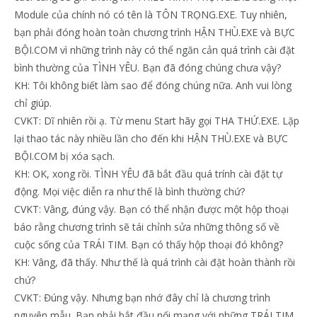
Module của chính nó có tên là TÔN TRỌNG.EXE. Tuy nhiên,
bạn phải đóng hoàn toàn chương trình HẬN THÙ.EXE và BỰC
BỘI.COM vì những trình này có thể ngăn cản quá trình cài đặt
bình thường của TÌNH YÊU. Bạn đã đóng chúng chưa vậy?
KH: Tôi không biết làm sao để đóng chúng nữa. Anh vui lòng
chỉ giúp.
CVKT: Dĩ nhiên rồi ạ. Từ menu Start hãy gọi THA THỨ.EXE. Lặp
lại thao tác này nhiều lần cho đến khi HẬN THÙ.EXE và BỰC
BỘI.COM bị xóa sạch.
KH: OK, xong rồi. TÌNH YÊU đã bắt đầu quá trính cài đặt tự
động. Mọi việc diễn ra như thế là bình thường chứ?
CVKT: Vâng, đúng vậy. Bạn có thể nhận được một hộp thoại
báo rằng chương trình sẽ tái chỉnh sửa những thông số về
cuộc sống của TRÁI TIM. Bạn có thấy hộp thoại đó không?
KH: Vâng, đã thấy. Như thế là quá trình cài đặt hoàn thành rồi
chứ?
CVKT: Đúng vậy. Nhưng bạn nhớ đây chỉ là chương trình
nguyên mẫu. Bạn phải bắt đầu nối mạng với những TRÁI TIM