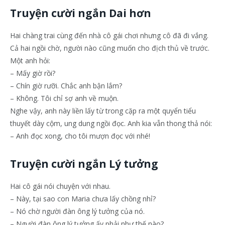
Truyện cười ngắn Dai hơn
Hai chàng trai cùng đến nhà cô gái chơi nhưng cô đã đi vắng.
Cả hai ngồi chờ, người nào cũng muốn cho địch thủ về trước.
Một anh hỏi:
– Mấy giờ rồi?
– Chín giờ rưỡi. Chắc anh bận lắm?
– Không. Tôi chỉ sợ anh về muộn.
Nghe vậy, anh này liền lấy từ trong cặp ra một quyển tiểu
thuyết dày cộm, ung dung ngồi đọc. Anh kia vẫn thong thả nói:
– Anh đọc xong, cho tôi mượn đọc với nhé!
Truyện cười ngắn Lý tưởng
Hai cô gái nói chuyện với nhau.
– Này, tại sao con Maria chưa lấy chồng nhỉ?
– Nó chờ người đàn ông lý tưởng của nó.
– Người đàn ông lý tưởng ấy phải như thế nào?