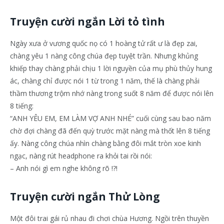
Truyện cười ngắn Lời tỏ tình
Ngày xưa ở vương quốc nọ có 1 hoàng tử rất ư là đẹp zai,
chàng yêu 1 nàng công chúa đẹp tuyệt trần. Nhưng khủng
khiếp thay chàng phải chịu 1 lời nguyền của mụ phù thủy hung
ác, chàng chỉ được nói 1 từ trong 1 năm, thế là chàng phải
thầm thương trộm nhớ nàng trong suốt 8 năm để được nói lên
8 tiếng:
“ANH YÊU EM, EM LÀM VỢ ANH NHÉ” cuối cùng sau bao năm
chờ đợi chàng đã đến quỳ trước mặt nàng mà thốt lên 8 tiếng
ấy. Nàng công chúa nhìn chàng bằng đôi mắt tròn xoe kinh
ngạc, nàng rút headphone ra khỏi tai rồi nói:
– Anh nói gì em nghe không rõ !?!
Truyện cười ngắn Thử Lòng
Một đôi trai gái rủ nhau đi chơi chùa Hương. Ngồi trên thuyền