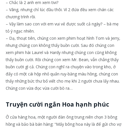
– Chắc là 2 anh em xem tivi?
– Vâng, nhưng chỉ lúc đầu thôi. Vì 2 đứa đều xem chán các
chương trình rồi.
– Vậy làm sao con với em vui vẻ được suốt cả ngày? – bà mẹ
tỏ ý ngạc nhiên.
– Dạ, thoạt tiên, chúng con xem phim hoạt hình Tom và Jerry,
nhưng chúng con không thấy buồn cười. Sau đó chúng con
xem phim hài Laurel và Hardy nhưng chúng con cũng không
thấy buồn cười. Rồi chúng con xem Mr. Bean, vẫn chẳng thấy
buồn cười gì cả. Chúng con nghĩ ra chuyện vào trong kho, ở
đấy có một cái hộp nhỏ quấn ruy-băng màu hồng, chúng con
thấy những bức thư bố viết cho mẹ khi 2 người chưa lấy nhau.
Chúng con vừa đọc vừa cười bò ra…
Truyện cười ngắn Hoa hạnh phúc
Ở cửa hàng hoa, một người đàn ông trung niên chọn 3 bông
hồng và bảo bà bán hàng: “Mấy bông hoa này là để gửi cho vợ