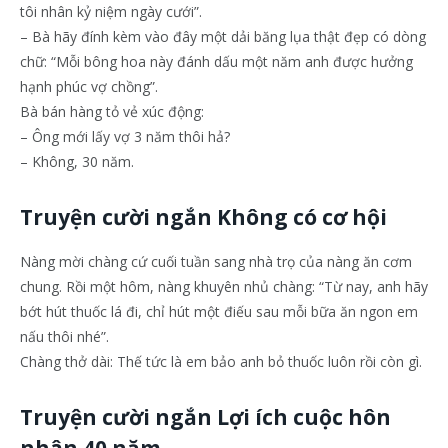
tôi nhân kỷ niệm ngày cưới”.
– Bà hãy đính kèm vào đây một dải băng lụa thật đẹp có dòng
chữ: “Mỗi bông hoa này đánh dấu một năm anh được hưởng
hạnh phúc vợ chồng”.
Bà bán hàng tỏ vẻ xúc động:
– Ông mới lấy vợ 3 năm thôi hả?
– Không, 30 năm.
Truyện cười ngắn Không có cơ hội
Nàng mời chàng cứ cuối tuần sang nhà trọ của nàng ăn cơm
chung. Rồi một hôm, nàng khuyên nhủ chàng: “Từ nay, anh hãy
bớt hút thuốc lá đi, chỉ hút một điếu sau mỗi bữa ăn ngon em
nấu thôi nhé”.
Chàng thở dài: Thế tức là em bảo anh bỏ thuốc luôn rồi còn gì.
Truyện cười ngắn Lợi ích cuộc hôn
nhân 40 năm