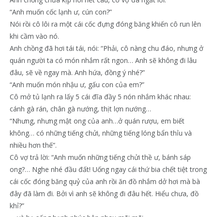
“Anh muốn cốc lạnh ư, cún con?”
Nói rồi cô lôi ra một cái cốc đựng đóng băng khiến cô run lên
khi cầm vào nó.
Anh chồng đã hơi tái tái, nói: “Phải, cô nàng chu đáo, nhưng ở
quán người ta có món nhắm rất ngon… Anh sẽ không đi lâu
đâu, sẽ về ngay mà. Anh hứa, đồng ý nhé?”
“Anh muốn món nhậu ư, gấu con của em?”
Cô mở tủ lạnh ra lấy 5 cái đĩa đầy 5 nón nhắm khác nhau:
cánh gà rán, chân gà nướng, thịt lợn nướng…
“Nhưng, nhưng mật ong của anh…ở quán rượu, em biết
không… có những tiếng chửi, những tiếng lóng bẩn thỉu và
nhiều hơn thế”.
Cô vợ trả lời: “Anh muốn những tiếng chửi thề ư, bánh sáp
ong?… Nghe nhé đầu đất! Uống ngay cái thứ bia chết tiệt trong
cái cốc đóng băng quỷ của anh rồi ăn đồ nhắm dở hơi mà bà
đây đã làm đi. Bởi vì anh sẽ không đi đâu hết. Hiểu chưa, đồ
khỉ?”