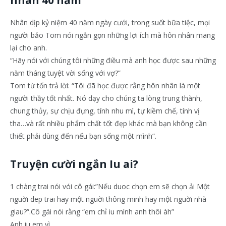
Nhân dịp kỷ niệm 40 năm ngày cưới, trong suốt bữa tiệc, mọi
người bảo Tom nói ngắn gọn những lợi ích mà hôn nhân mang
lại cho anh.
“Hãy nói với chúng tôi những điều mà anh học được sau những
năm tháng tuyệt vời sống với vợ?”
Tom từ tốn trả lời: “Tôi đã học được rằng hôn nhân là một
người thầy tốt nhất. Nó dạy cho chúng ta lòng trung thành,
chung thủy, sự chịu đựng, tính nhu mì, tự kiềm chế, tính vị
tha…và rất nhiều phẩm chất tốt đẹp khác mà bạn không cần
thiết phải dùng đến nếu bạn sống một mình”.
Truyện cười ngắn Iu ai?
1 chàng trai nói vói cô gái:”Nếu duoc chọn em sẽ chọn ải Một
nguời dep trai hay một nguời thông minh hay một nguời nhà
giau?”.Cô gái nói rằng “em chỉ iu mình anh thôi àh”
Anh iu em vì …..