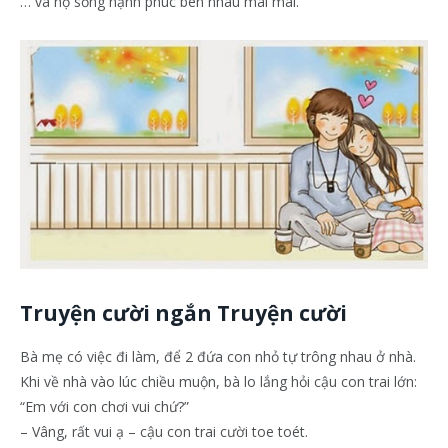
… và họ sống hạnh phúc bên nhau mãi mãi.
Truyện cười ngắn Truyện cười
Bà mẹ có việc đi làm, để 2 đứa con nhỏ tự trông nhau ở nhà.
Khi về nhà vào lúc chiều muộn, bà lo lắng hỏi cậu con trai lớn:
“Em với con chơi vui chứ?”
– Vâng, rất vui ạ – cậu con trai cười toe toét.