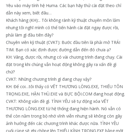
Yêu vào máy tính hệ Huma. Các bạn hãy thử cài đặt theo chỉ
dẫn này xem, biết đâu…
Khách hàng (KH):.. Tôi không rành kỹ thuật chuyên môn lắm
nhưng tôi nghĩ mình có thể tiến hành cài đặt ngay được rồi,
phải làm gì đầu tiên đây?
Chuyên viên kỹ thuật (CVKT): Bước đầu tiên là phải mở TRÁI
TIM. Bạn có xác định được đường dẫn đến đó chưa ạ?
KH: Vâng, được rồi, nhưng có vài chương trình đang chạy. Cài
đặt trong khi chúng vẫn hoạt động không gây ra vấn đề gì
chứ?
CVKT: Những chương trình gì đang chạy vậy?
KH: Để coi…tôi thấy có VẾT THƯƠNG LÒNG.EXE, THIẾU TÔN
TRỌNG.EXE, HẬN THÙ.EXE và BỰC BỘI.COM đang hoạt động.
CVKT: Không vấn đề gì. TÌNH YÊU sẽ tự động xóa VẾT
THƯƠNG LÒNG.EXE từ hệ thống đang hiện hành. Nó vẫn có
thể còn nằm trong bộ nhớ vĩnh viễn nhưng sẽ không còn gây
ảnh hưởng đến các chương trình khác được nữa. TÌNH YÊU
cuối cùng sẽ ghi chồng lên THIẾU KÍNH TRỌNG.EXE bằng một