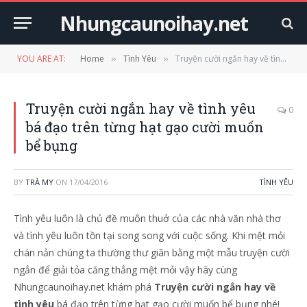
Nhungcaunoihay.net
YOU ARE AT:
Home
Tình Yêu
Truyện cười ngắn hay về tình yêu bá đạo trên từng hạt gạo cười muốn bể bụng
»
»
Truyện cười ngắn hay về tình yêu
0
bá đạo trên từng hạt gạo cười muốn
bể bụng
BY
TRÀ MY
ON
17/04/2016
TÌNH YÊU
Tình yêu luôn là chủ đề muôn thuở của các nhà văn nhà thơ
và tình yêu luôn tồn tại song song với cuộc sống. Khi mệt mỏi
chán nản chúng ta thường thư giãn bằng một mẫu truyện cười
ngắn để giải tỏa căng thẳng mệt mỏi vậy hãy cùng
Nhungcaunoihay.net khám phá
Truyện cười ngắn hay về
tình yêu
bá đạo trên từng hạt gạo cười muốn bể bụng nhé!