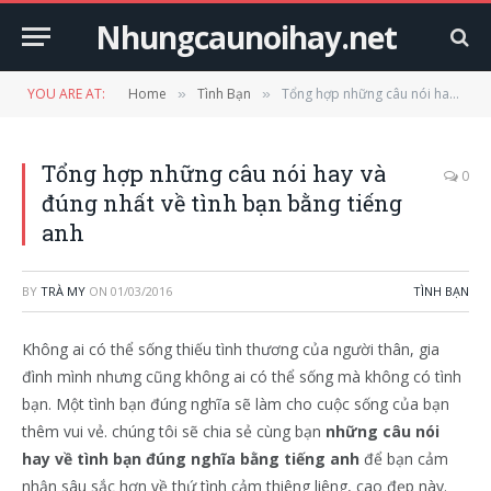
Nhungcaunoihay.net
YOU ARE AT:
Home
Tình Bạn
Tổng hợp những câu nói hay và đúng nhất về tình bạn bằng tiếng anh
»
»
Tổng hợp những câu nói hay và
0
đúng nhất về tình bạn bằng tiếng
anh
BY
TRÀ MY
ON
01/03/2016
TÌNH BẠN
Không ai có thể sống thiếu tình thương của người thân, gia
đình mình nhưng cũng không ai có thể sống mà không có tình
bạn. Một tình bạn đúng nghĩa sẽ làm cho cuộc sống của bạn
thêm vui vẻ. chúng tôi sẽ chia sẻ cùng bạn
những câu nói
hay về tình bạn đúng nghĩa bằng tiếng anh
để bạn cảm
nhận sâu sắc hơn về thứ tình cảm thiêng liêng, cao đẹp này.