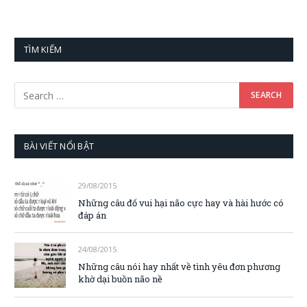
TÌM KIẾM
BÀI VIẾT NỔI BẬT
29/08/2015
Những câu đố vui hại não cực hay và hài hước có
đáp án
24/08/2015
Những câu nói hay nhất về tình yêu đơn phương
khờ dại buồn não nề