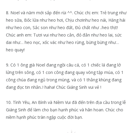
8. Noel và năm mới sắp đến rùi ^^. Chúc chị em: Trẻ trung như
heo sữa, Bốc lửa như heo hơi, Chịu chơinhư heo nái, Hăng hái
như heo con, Sắc son như heo đất, Đủ chất như ..heo thịt!
Chúc anh em: Tươi vui như heo cắn, đỏ đắn như heo lai, sức
dai như… heo nọc, xốc vác như heo rừng, bừng bừng như…
heo quay!
9. Có 1 ông già Noel đang ngồi câu cá, có 1 chiếc lá đang lở
lửng trên sông, có 1 con công đang quay vòng tập múa, có 1
công chúa đang ngủ trong mùng, và có 1 thằng khùng đang
đang đọc tin nhắn..! haha! Chúc Giáng Sinh vui vẻ !
10. Tình Yêu, An Bình và Niềm Vui đã đến trên địa cầu trong lễ
Giáng Sinh để làm cho bạn hạnh phúc và hân hoan. Chúc cho
niềm hạnh phúc tràn ngập cuộc đời bạn.