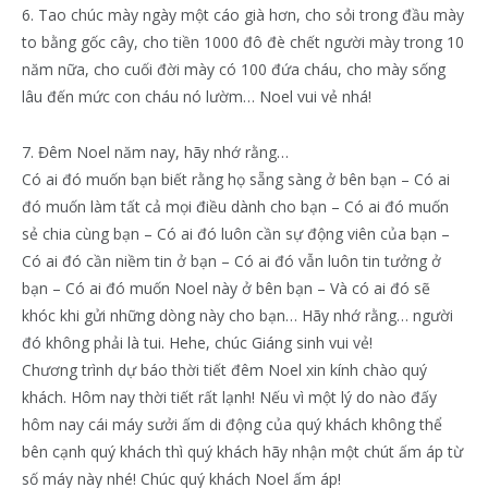
6. Tao chúc mày ngày một cáo già hơn, cho sỏi trong đầu mày
to bằng gốc cây, cho tiền 1000 đô đè chết người mày trong 10
năm nữa, cho cuối đời mày có 100 đứa cháu, cho mày sống
lâu đến mức con cháu nó lườm… Noel vui vẻ nhá!
7. Đêm Noel năm nay, hãy nhớ rằng…
Có ai đó muốn bạn biết rằng họ sẵng sàng ở bên bạn – Có ai
đó muốn làm tất cả mọi điều dành cho bạn – Có ai đó muốn
sẻ chia cùng bạn – Có ai đó luôn cần sự động viên của bạn –
Có ai đó cần niềm tin ở bạn – Có ai đó vẫn luôn tin tưởng ở
bạn – Có ai đó muốn Noel này ở bên bạn – Và có ai đó sẽ
khóc khi gửi những dòng này cho bạn… Hãy nhớ rằng… người
đó không phải là tui. Hehe, chúc Giáng sinh vui vẻ!
Chương trình dự báo thời tiết đêm Noel xin kính chào quý
khách. Hôm nay thời tiết rất lạnh! Nếu vì một lý do nào đấy
hôm nay cái máy sưởi ấm di động của quý khách không thể
bên cạnh quý khách thì quý khách hãy nhận một chút ấm áp từ
số máy này nhé! Chúc quý khách Noel ấm áp!