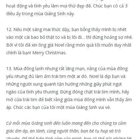
hoạt động và tình yêu làm mọi thứ đẹp đẽ. Chúc bạn có cả 3
điều ấy trong mùa Giáng Sinh này.
12. Nếu một sáng mai thức dậy, bạn bỗng thấy mình bị nhét
vào một cái bao bố thật to và bị lôi đi… thì đừng hoảng sợ nhé.
Bởi vì tôi đã xin ông già Noel rằng món quà tôi muốn duy nhất
chính là bạn! Merry Christmas.
13. Mùa đông lạnh nhưng rất lãng mạn, nắng của mùa đông
yếu nhưng đủ làm ấm trái tim một ai đó. Noel là dịp bạn và
những người xung quanh tận hưởng những giây phút ngọt
ngào của tình yêu thương. Đừng đóng chặt trái tim mình, hãy
mở cửa trái tim để biết rằng giữa mùa đông mình vẫn thấy ấm
áp. Chúc các bạn của tôi một mùa Giáng Sinh vui vẻ.
Cứ mỗi mùa Giáng sinh đến luôn mang đến cho chúng ta cảm
giác ấm áp, an lành, cùng người thân, bạn bè tụ họp và trò
chuyện. Để thể hiện tình cảm của mình, bạn có thể gửi những lời