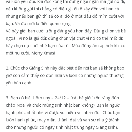
và luôn yêu đời. Khi đọc xong thì đừng ngại ngần mà gửi nó đi,
nếu không gửi thì chẳng có điều gì tồi tệ xảy đến với bạn cả
nhưng nếu bạn gửi thì sẽ có ai đó ở một đâu đó mỉm cười với
bạn. Và đó mới là điều quan trọng…
Và bây giờ, bạn cười trông đáng yêu hơn đấy. Đừng chọn vẻ bề
ngoài, vì nó là giả dối; đừng chọn vật chất vì nó có thể mất đi;
hãy chọn nụ cười nhé bạn của tôi. Mùa đông ấm áp hơn khi có
một nụ cười. Merry Xmas!
2. Chúc cho Giáng Sinh này đặc biệt đến nỗi bạn sẽ không bao
giờ còn cảm thấy cô đơn nữa và luôn có những người thương
yêu bên cạnh.
3. Bạn có biết hôm nay – 24/12 – “cả thế giới” rộn ràng đón
chào Noel và chúc mừng sinh nhật bạn không? Bạn là người
hạnh phúc nhất nhé vì được vui niềm vui nhân đôi. Chúc bạn
luôn hạnh phúc, may mắn, thành đạt và vạn sự như ý (dành
cho những người có ngày sinh nhật trùng ngày Giáng sinh).