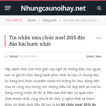
Nhungcaunoihay.net
YOU ARE AT:
Home
Giáng sinh
Tin nhắn sms chúc noel 2015 độc đáo hài hước nhất
»
»
Tin nhắn sms chúc noel 2015 độc
0
đáo hài hước nhất
BY
TRÀ MY
ON
24/11/2015
GIÁNG SINH
Hãy dành chút chút thời gian suy nghĩ về những điều mà người
bạn sẽ gửi lời chúc đang hạnh phúc nhất là vừa có nhưng nếu
họ đang khó khăn và phiền muộn thì những lời chúc động viên
chia sẻ cũng như mong ước những điều tốt đẹp bình an mà họ
đang mong muốn thì đó là điều bạn thể hiện sự quan tâm
chân thành nhất cũng như là lời chúc ý nghĩa nhất và tham
khảo tin nhắn dưới đây để tạo ra bộ
lời chúc noel 2015 ấn