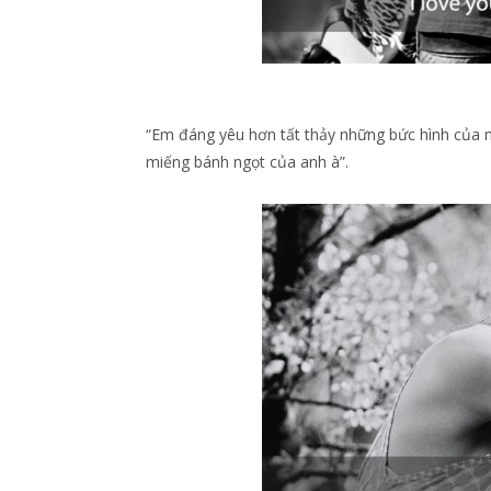
“Em đáng yêu hơn tất thảy những bức hình của n
miếng bánh ngọt của anh à”.