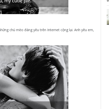
hững chú mèo đáng yêu trên Internet cộng lại. Anh yêu em,