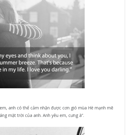
tới em, anh có thể cảm nhận được cơn gió mùa Hè mạnh mẽ
sáng mặt trời của anh. Anh yêu em, cưng à”.