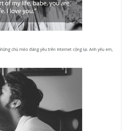
hững chú mèo đáng yêu trên Internet cộng lại. Anh yêu em,