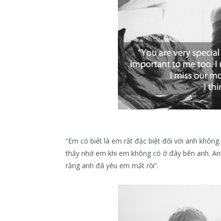
“Em có biết là em rất đặc biệt đối với anh khôn
thấy nhớ em khi em không có ở đây bên anh. An
rằng anh đã yêu em mất rồi”.