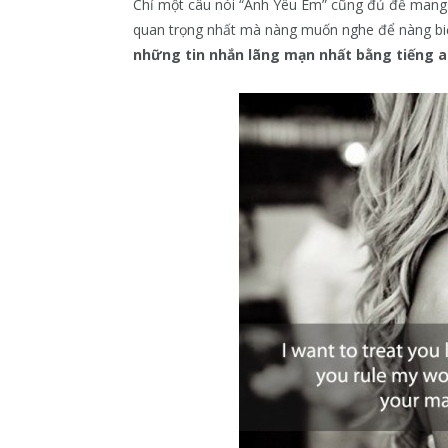
Chỉ một câu nói “Anh Yêu Em” cũng đủ để mang l
quan trọng nhất mà nàng muốn nghe để nàng bi
những tin nhắn lãng mạn nhất bằng tiếng a