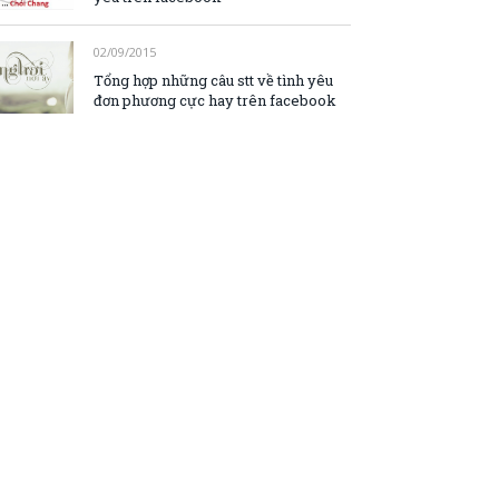
02/09/2015
Tổng hợp những câu stt về tình yêu
đơn phương cực hay trên facebook