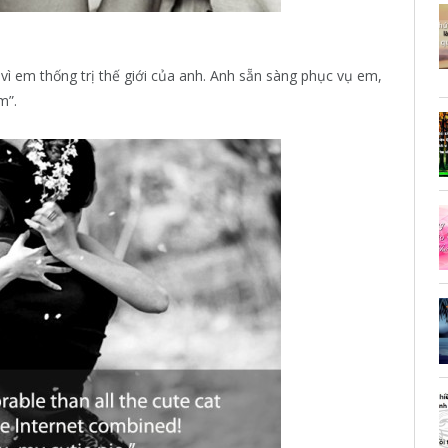
ì em thống trị thế giới của anh. Anh sẵn sàng phục vụ em,
m”.