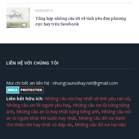
02/09/2015
Tổng hợp những câu stt về tình yêu đơn phương
cực hay trên facebook
LIÊN HỆ VỚI CHÚNG TÔI
Mọi chi tiết xin liên hệ :
nhungcaunoihay.net@gmail.com
Liên kết hữu ích:
Những câu nói hay nhất về tình yêu tan vỡ
,
Những câu xin lỗi người yêu hay
,
Những câu xin lỗi bằng tiếng
anh
,
Những câu an ủi hay nhất bằng tiếng anh
,
Những câu nói
an ủi người khác khi buồn hay nhất
,
Những câu đố vui dành
cho thiếu nhi hay nhất có đáp án
,
Những câu đố vui hại não