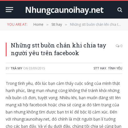
Nhungcaunoihay.net
YOU ARE AT:
Home
Stt hay
Những stt buồn chán khi chia tay người yêu trên facebook
»
»
Những stt buồn chán khi chia tay
0
người yêu trên facebook
BY
TRÀ MY
ON
03/09/2015
STT HAY
,
TÌNH YÊU
Trong tình yêu, đôi lúc bạn cảm thấy cuộc sống của mình thật
hạnh phúc, lãng mạn nhưng cũng không thế tránh khỏi những
nỗi buồn cô đơn, tuyệt vọng. Nhiều khi, bạn muốn đăng stt lên
mạng xã hội facebook hoặc chia sẻ cùng ai đó tâm trạng của
bạn nhưng không tìm được bạn tri kỉ để bộc lộ cảm xúc. Đến
với nhungcaunoihay.net, đó chính là một người bạn lí tưởng
cho các bạn đấy. Và ví dụ dưới đây, chúng tôi chia sẻ cùng bạn