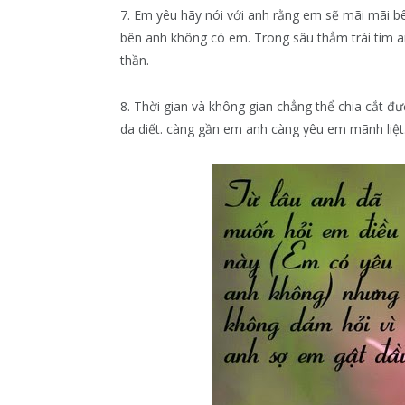
7. Em yêu hãy nói với anh rằng em sẽ mãi mãi 
bên anh không có em. Trong sâu thẳm trái tim a
thần.
8. Thời gian và không gian chẳng thể chia cắt 
da diết. càng gần em anh càng yêu em mãnh liệt