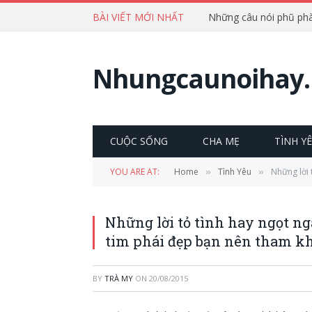
BÀI VIẾT MỚI NHẤT
Nhungcaunoihay.
CUỘC SỐNG
CHA MẸ
TÌNH Y
YOU ARE AT:
Home
Tình Yêu
Những lời 
»
»
Những lời tỏ tình hay ngọt n
tim phái đẹp bạn nên tham k
BY
TRÀ MY
ON
20/08/2015