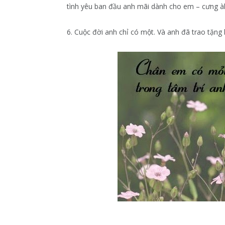
tình yêu ban đầu anh mãi dành cho em – cưng à
6. Cuộc đời anh chỉ có một. Và anh đã trao tặng