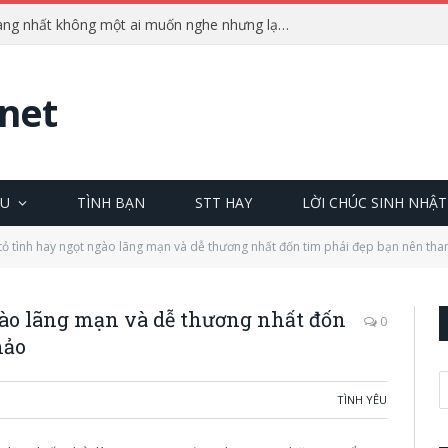
Những câu nói phũ phàng nhất không một ai muốn nghe nhưng lại cực chuẩn
net
ÊU
TÌNH BẠN
STT HAY
LỜI CHÚC SINH NHẬT
tỏ tình hay ngọt ngào lãng mạn và dễ thương nhất đốn tim phái đẹp bạn nên th
gào lãng mạn và dễ thương nhất đốn
0
hảo
TÌNH YÊU