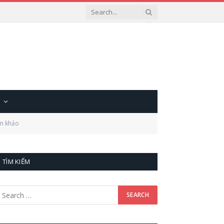
am khảo
TÌM KIẾM