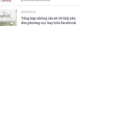
02/09/2015
Tổng hợp những câu stt về tình yêu
đơn phương cực hay trên facebook