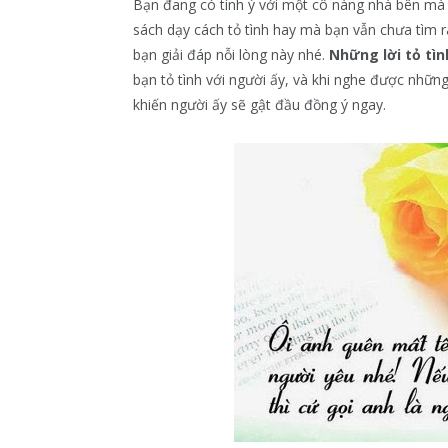
Bạn đang có tình ý với một cô nàng nhà bên mà
sách dạy cách tỏ tình hay mà bạn vẫn chưa tìm r
bạn giải đáp nỗi lòng này nhé.
Những lời tỏ tìn
bạn tỏ tình với người ấy, và khi nghe được nhữn
khiến người ấy sẽ gật đầu đồng ý ngay.