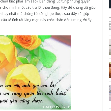
 chưa biết phải làm sao? Bạn đang lục tung những quyển
a cho mình một câu trả lời thỏa đáng. Hãy để chúng tôi giúp
h
hay nhất mà chúng tôi tổng hợp được sau đây sẽ giúp
g câu tỏ tình rất lãng mạn này chắc chắn đốn tim người ấy