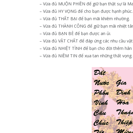
– Vừa đủ MUỘN PHIỀN để giữ bạn thật sự là Ma
– Vừa đủ HY VỌNG để cho bạn được hạnh phúc.
– Vừa đủ THẤT BẠI để bạn mãi khiêm nhường.
– Vừa đủ THÀNH CÔNG để giữ bạn mãi nhiệt tâ
– Vừa đủ BẠN BÈ để bạn được an ủi.
– Vừa đủ VẬT CHẤT để đáp ứng các nhu cầu vật 
– Vừa đủ NHIỆT TÌNH để bạn cho đời thêm hân
– Vừa đủ NIỀM TIN để xua tan những thất vọng.