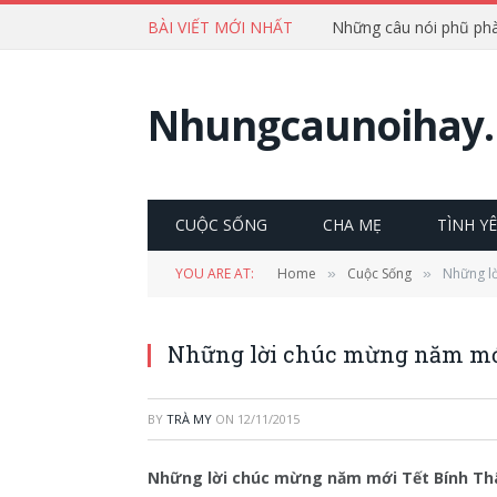
BÀI VIẾT MỚI NHẤT
Nhungcaunoihay.
CUỘC SỐNG
CHA MẸ
TÌNH Y
YOU ARE AT:
Home
Cuộc Sống
Những lờ
»
»
Những lời chúc mừng năm mới
BY
TRÀ MY
ON
12/11/2015
Những lời chúc mừng năm mới Tết Bính Th