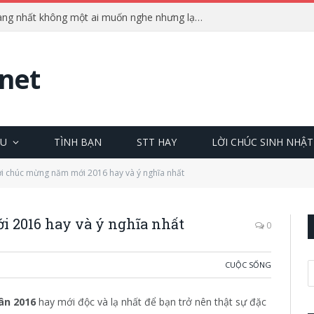
Những câu nói phũ phàng nhất không một ai muốn nghe nhưng lại cực chuẩn
net
ÊU
TÌNH BẠN
STT HAY
LỜI CHÚC SINH NHẬT
i chúc mừng năm mới 2016 hay và ý nghĩa nhất
 2016 hay và ý nghĩa nhất
0
CUỘC SỐNG
ân 2016
hay mới độc và lạ nhất để bạn trở nên thật sự đặc