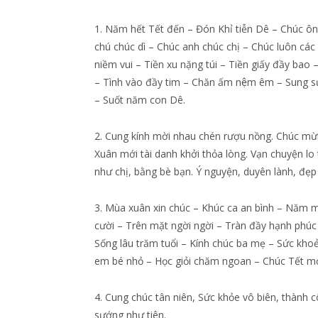
1. Năm hết Tết đến – Đón Khỉ tiễn Dê – Chúc ôn
chú chúc dì – Chúc anh chúc chị – Chúc luôn các
niềm vui – Tiền xu nặng túi – Tiền giấy đầy ba
– Tình vào đầy tim – Chăn ấm nệm êm – Sung 
– Suốt năm con Dê.
2. Cung kính mời nhau chén rượu nồng. Chúc mừn
Xuân mới tài danh khởi thỏa lòng. Vạn chuyện lo 
như chị, bằng bè bạn. Ý nguyện, duyên lành, đẹ
3. Mùa xuân xin chúc – Khúc ca an bình – Năm mớ
cười – Trên mặt ngời ngời – Tràn đầy hạnh phúc
Sống lâu trăm tuổi – Kính chúc ba mẹ – Sức kho
em bé nhỏ – Học giỏi chăm ngoan – Chúc Tết mọ
4. Cung chúc tân niên, Sức khỏe vô biên, thành cô
sướng như tiên.