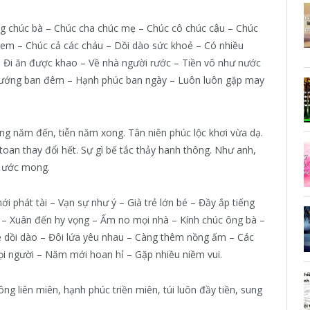
g chúc bà – Chúc cha chúc mẹ – Chúc cô chúc cậu – Chúc
 em – Chúc cả các cháu – Dồi dào sức khoẻ – Có nhiều
o – Đi ăn được khao – Về nhà người rước – Tiền vô như nước
sướng ban đêm – Hạnh phúc ban ngày – Luôn luôn gặp may
g năm đến, tiễn năm xong. Tân niên phúc lộc khơi vừa dạ.
toan thay đổi hết. Sự gì bế tắc thảy hanh thông. Như anh,
p ước mong.
i phát tài – Vạn sự như ý – Già trẻ lớn bé – Đầy ắp tiếng
 – Xuân đến hy vọng – Ấm no mọi nhà – Kính chúc ông bà –
ẻ dồi dào – Đôi lứa yêu nhau – Càng thêm nồng ấm – Các
i người – Năm mới hoan hỉ – Gặp nhiều niềm vui.
ng liên miên, hạnh phúc triền miên, túi luôn đầy tiền, sung