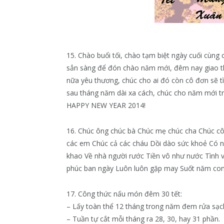
15. Chào buổi tối, chào tạm biệt ngày cuối cùng
sẳn sàng để đón chào năm mới, đêm nay giao thừ
nữa yêu thương, chúc cho ai đó còn cô đơn sẽ t
sau tháng năm dài xa cách, chúc cho năm mới tr
HAPPY NEW YEAR 2014!
16. Chúc ông chúc bà Chúc mẹ chúc cha Chúc cô 
các em Chúc cả các cháu Dồi dào sức khoẻ Có n
khao Về nhà người rước Tiền vô như nước Tì
phúc ban ngày Luôn luôn gặp may Suốt năm con tr
17. Công thức nấu món đêm 30 tết:
– Lấy toàn thể 12 tháng trong năm đem rửa sạch
– Tuần tự cắt mỗi tháng ra 28, 30, hay 31 phần.