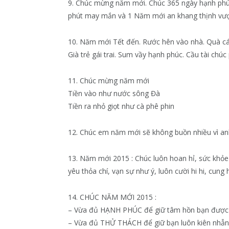
9. Chúc mừng năm mới. Chúc 365 ngày hạnh phúc 
phút may mắn và 1 Năm mới an khang thịnh vượng
10. Năm mới Tết đến. Rước hên vào nhà. Quà cáp
Già trẻ gái trai. Sum vầy hạnh phúc. Cầu tài ch
11. Chúc mừng năm mới
Tiền vào như nước sông Đà
Tiền ra nhỏ giọt như cà phê phin
12. Chúc em năm mới sẽ không buồn nhiều vì an
13. Năm mới 2015 : Chúc luôn hoan hỉ, sức khỏe bền
yêu thỏa chí, vạn sự như ý, luôn cười hi hi, cung
14. CHÚC NĂM MỚI 2015 :
– Vừa đủ HẠNH PHÚC để giữ tâm hồn bạn được 
– Vừa đủ THỬ THÁCH để giữ bạn luôn kiên nhẫn