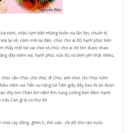
 của năm, chào tạm biệt những buồn vui lẫn lộn, chuẩn bị
a lại về, năm mới lại đến, chúc cho ai đó hạnh phúc bên
ìm thấy một bờ vai chia sẽ,chúc cho ai đó tìm được nhau
àng đầy niềm vui, hạnh phúc vừa đủ và bình yên thật nhiều,
chúc cậu Chúc chú chúc dì Chúc anh chúc chị Chúc luôn
hiều niềm vui Tiền xu nặng túi Tiền giấy đầy bao Đi ăn được
nh vào đầy tim Chăn ấm nệm êm Sung sướng ban đêm Hạnh
âu Cần gì là có thứ đó
 mùi cay đắng, ghen tị, thù oán…rồi để cho ráo nước