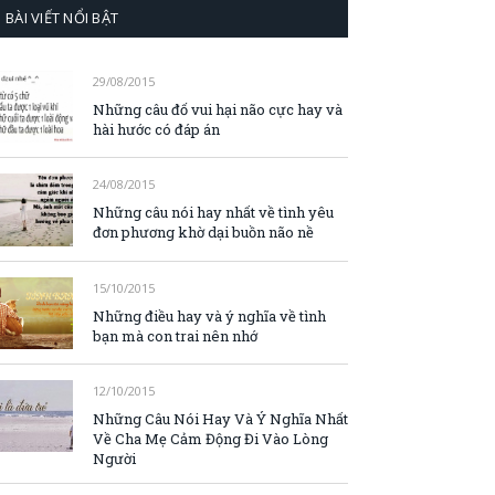
BÀI VIẾT NỔI BẬT
29/08/2015
Những câu đố vui hại não cực hay và
hài hước có đáp án
24/08/2015
Những câu nói hay nhất về tình yêu
đơn phương khờ dại buồn não nề
15/10/2015
Những điều hay và ý nghĩa về tình
bạn mà con trai nên nhớ
12/10/2015
Những Câu Nói Hay Và Ý Nghĩa Nhất
Về Cha Mẹ Cảm Động Đi Vào Lòng
Người