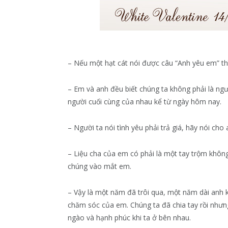
– Nếu một hạt cát nói được câu “Anh yêu em” thì
– Em và anh đều biết chúng ta không phải là ng
người cuối cùng của nhau kể từ ngày hôm nay.
– Người ta nói tình yêu phải trả giá, hãy nói ch
– Liệu cha của em có phải là một tay trộm không
chúng vào mắt em.
– Vậy là một năm đã trôi qua, một năm dài anh
chăm sóc của em. Chúng ta đã chia tay rồi nhưn
ngào và hạnh phúc khi ta ở bên nhau.