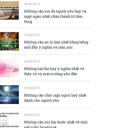
28/08/2015
Những câu xin lỗi người yêu hay và
ngọt ngào nhất chân thành từ tấm
lòng
29/08/2015
Những câu an ủi hay nhất bằng tiếng
anh đầy ý nghĩa và cảm xúc
24/09/2015
Những bài thơ hay ý nghĩa nhất về
thầy cô và mái trường yêu dấu
30/08/2015
Những câu chúc ngủ ngon hay nhất
dành cho người yêu
02/09/2015
Những câu nói hài hước nhất về tình
yêu trên facebook