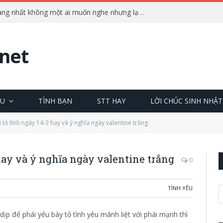
Những câu nói phũ phàng nhất không một ai muốn nghe nhưng lại cực chuẩn
net
ÊU
TÌNH BẠN
STT HAY
LỜI CHÚC SINH NHẬT
tỏ tình ngày 14-3 hay và ý nghĩa ngày valentine trắng
hay và ý nghĩa ngày valentine trắng
0
TÌNH YÊU
dịp để phái yếu bày tỏ tình yêu mãnh liệt với phái mạnh thì