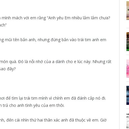
a mình mách với em rằng “Anh yêu Em nhiều lắm lắm chưa?
uch”
g mũi tên bắn anh, nhưng đừng bắn vào trái tim anh em
món quà. Đó là nỗi nhớ của a dành cho e lúc này. Nhưng rất
 sao đây?
 để tìm lại trái tim mình vì chính em đã đánh cắp nó đi.
m trả cho anh tình yêu của em thôi.
nh, đến cái nhìn thứ hai thân xác anh đã thuộc về em. Giờ