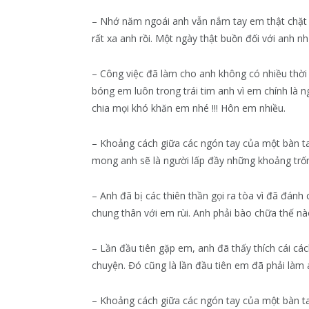
– Nhớ năm ngoái anh vẫn nắm tay em thật chặt 
rất xa anh rồi. Một ngày thật buồn đối với anh
– Công việc đã làm cho anh không có nhiều thời
bóng em luôn trong trái tim anh vì em chính là n
chia mọi khó khăn em nhé !!! Hôn em nhiều.
– Khoảng cách giữa các ngón tay của một bàn ta
mong anh sẽ là người lấp đầy những khoảng trố
– Anh đã bị các thiên thần gọi ra tòa vì đã đánh
chung thân với em rùi. Anh phải bào chữa thế nà
– Lần đầu tiên gặp em, anh đã thấy thích cái cá
chuyện. Đó cũng là lần đầu tiên em đã phải làm 
– Khoảng cách giữa các ngón tay của một bàn ta