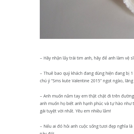
– Hãy nhận lấy trái tim anh, hãy để anh làm vệ 
– Thuê bao quý khách đang dùng hiện đang bị 1 t
chú ý “Sms kute Valentine 2015” ngọt ngào, lãn
– Anh muốn nắm tay em thật chặt đi trên đường
anh muốn họ biết anh hạnh phúc và tự hào như t
gái tuyệt vời nhất. Yêu em nhiều lắm!
– Nếu ai đó hỏi anh cuộc sống tươi đẹp nghĩa là
này đó!