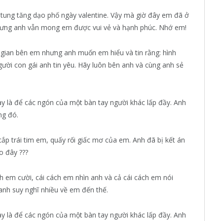
tung tăng dạo phố ngày valentine. Vậy mà giờ đây em đã ở
 nhưng anh vẫn mong em được vui vẻ và hạnh phúc. Nhớ em!
 gian bên em nhưng anh muốn em hiểu và tin rằng: hình
gười con gái anh tin yêu. Hãy luôn bên anh và cùng anh sẻ
y là để các ngón của một bàn tay người khác lấp đầy. Anh
ng đó.
 cắp trái tim em, quấy rối giấc mơ của em. Anh đã bị kết án
o đây ???
ch em cười, cái cách em nhìn anh và cả cái cách em nói
anh suy nghĩ nhiều về em đến thế.
y là để các ngón của một bàn tay người khác lấp đầy. Anh