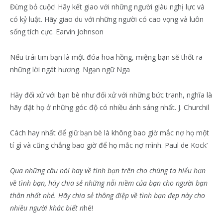
Đừng bỏ cuộc! Hãy kết giao với những người giàu nghị lực và
có kỷ luật. Hãy giao du với những người có cao vọng và luôn
sống tích cực. Earvin Johnson
Nếu trái tim bạn là một đóa hoa hồng, miệng bạn sẽ thốt ra
những lời ngát hương. Ngạn ngữ Nga
Hãy đối xử với bạn bè như đối xử với những bức tranh, nghĩa là
hãy đặt họ ở những góc độ có nhiều ánh sáng nhất. J. Churchil
Cách hay nhất để giữ bạn bè là không bao giờ mắc nợ họ một
tí gì và cũng chẳng bao giờ để họ mắc nợ mình. Paul de Kock’
Qua những câu nói hay về tình bạn trên cho chúng ta hiểu hơn
về tình bạn, hãy chia sẻ những nỗi niềm của bạn cho người bạn
thân nhất nhé. Hãy chia sẻ thông điệp về tình bạn đẹp này cho
nhiều người khác biết n
hé!