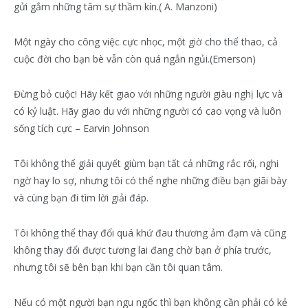
gửi gắm những tâm sự thầm kín.( A. Manzoni)
Một ngày cho công việc cực nhọc, một giờ cho thể thao, cả
cuộc đời cho bạn bè vẫn còn quá ngắn ngủi.(Emerson)
Đừng bỏ cuộc! Hãy kết giao với những người giàu nghị lực và
có kỷ luật. Hãy giao du với những người có cao vọng và luôn
sống tích cực – Earvin Johnson
Tôi không thể giải quyết giùm bạn tất cả những rắc rối, nghi
ngờ hay lo sợ, nhưng tôi có thể nghe những điều bạn giãi bày
và cùng bạn đi tìm lời giải đáp.
Tôi không thể thay đổi quá khứ đau thương ảm đạm và cũng
không thay đổi được tương lai đang chờ bạn ở phía trước,
nhưng tôi sẽ bên bạn khi bạn cần tôi quan tâm.
Nếu có một người bạn ngu ngốc thì bạn không cần phải có kẻ