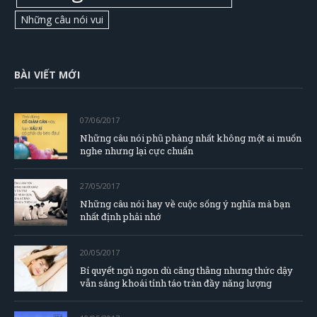
Những câu nói vui
BÀI VIẾT MỚI
07/06/2017
Những câu nói phũ phàng nhất không một ai muốn
nghe nhưng lại cực chuẩn
27/05/2017
Những câu nói hay về cuộc sống ý nghĩa mà bạn
nhất định phải nhớ
20/05/2017
Bí quyết ngủ ngon dù căng thằng nhưng thức dậy
vẫn sảng khoái tỉnh táo tràn đầy năng lượng