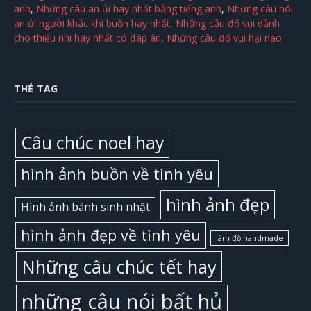
anh
,
Những câu an ủi hay nhất bằng tiếng anh
,
Những câu nói
an ủi người khác khi buồn hay nhất
,
Những câu đố vui dành
cho thiếu nhi hay nhất có đáp án
,
Những câu đố vui hại não
THẺ TAG
Câu chúc noel hay
hình ảnh buồn về tình yêu
hình ảnh đẹp
Hình ảnh bánh sinh nhật
hình ảnh đẹp về tình yêu
làm đồ handmade
Những câu chúc tết hay
những câu nói bất hủ