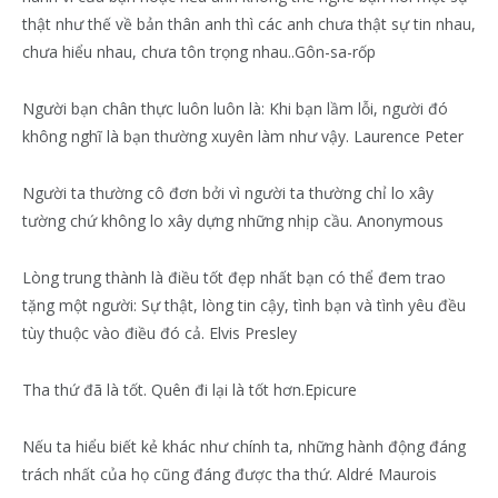
thật như thế về bản thân anh thì các anh chưa thật sự tin nhau,
chưa hiểu nhau, chưa tôn trọng nhau..Gôn-sa-rốp
Người bạn chân thực luôn luôn là: Khi bạn lầm lỗi, người đó
không nghĩ là bạn thường xuyên làm như vậy. Laurence Peter
Người ta thường cô đơn bởi vì người ta thường chỉ lo xây
tường chứ không lo xây dựng những nhịp cầu. Anonymous
Lòng trung thành là điều tốt đẹp nhất bạn có thể đem trao
tặng một người: Sự thật, lòng tin cậy, tình bạn và tình yêu đều
tùy thuộc vào điều đó cả. Elvis Presley
Tha thứ đã là tốt. Quên đi lại là tốt hơn.Epicure
Nếu ta hiểu biết kẻ khác như chính ta, những hành động đáng
trách nhất của họ cũng đáng được tha thứ. Aldré Maurois