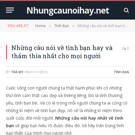
Nhungcaunoihay.net
YOU ARE AT:
Home
Tình Bạn
Những câu nói về tình bạn hay và thấm thía nhất cho mọi người
»
»
Những câu nói về tình bạn hay và
0
thấm thía nhất cho mọi người
BY
TRÀ MY
ON
07/11/2015
TÌNH BẠN
Cuộc sống con người chúng ta thật hạnh phúc khi có những
thứ tình cảm thật cao đẹp và thiêng liêng. Đó là tình thương
yêu, tình bạn bè.. Và có lẽ trong mỗi người chúng ta ai cũng có
những kỉ niệm về tinh bạn đẹp, nó sẽ là những kỉ niệm theo
suốt cuộc đời mỗi người.
Những câu nói hay nhất về tình
bạn
sẽ giúp bạn hiểu rõ được điều đó. Và hãy trân trọng tình
bạn thân của mình mọi người nhé.