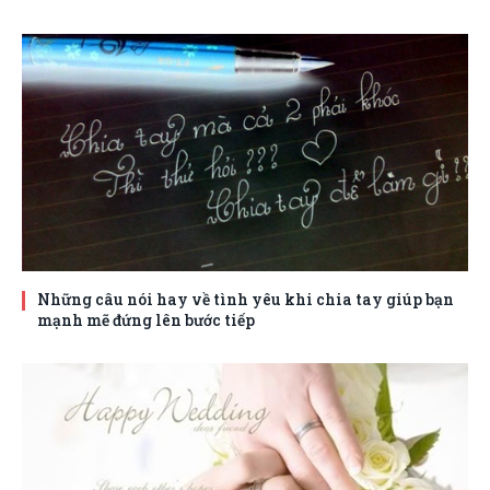
Những câu nói hay về tình yêu khi chia tay giúp bạn
mạnh mẽ đứng lên bước tiếp