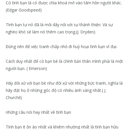
Có tình bạn là có được chìa khoá mở vào tâm hồn người khác.
(Edgar Goodspeed)
Tình bạn tự nó đã là mối dây nối với sự thánh thiện. Và sự
nghèo khó sẽ làm nó thêm cao trọng.(J. Dryden)
Đừng nên để việc tranh chấp nhỏ đi huỷ hoại tình bạn vĩ đại.
Cách duy nhất để có bạn bè là chính bản thân mình phải là một
người bạn. ( Emerson)
Hãy đối xử với bạn bè như đối xử với những bức tranh, nghĩa là
hãy đặt họ ở những góc độ có nhiều ánh sáng nhất.( J.
Churchil)
những câu nói hay nhất về tình bạn
Tình bạn ít ồn ào nhất và khiêm nhường nhất là tình bạn hữu