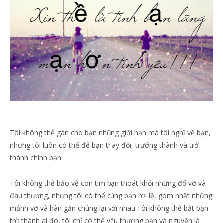
Tôi không thể gán cho bạn những giới hạn mà tôi nghĩ về bạn,
nhưng tôi luôn có thể để bạn thay đổi, trưởng thành và trở
thành chính bạn.
Tôi không thể bảo vệ con tim bạn thoát khỏi những đổ vỡ và
đau thương, nhưng tôi có thể cùng bạn rơi lệ, gom nhặt những
mảnh vỡ và hàn gắn chúng lại với nhau.Tôi không thể bắt bạn
trở thành ai đó, tôi chỉ có thể yêu thương bạn và nguyện là