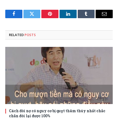
Facebook
Twitter
Pinterest
LinkedIn
Tumblr
Email
RELATED
POSTS
Cách đòi nợ có nguy cơ bị quỵt thâm thúy nhất chắc
chắn đòi lại được 100%