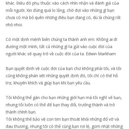
khác. Điều đó phụ thuộc vào cách nhìn nhận và đánh giá của
mỗi người. Xin đừng quá lo lắng, chờ đợi vào những gì bạn
chưa có mà bỏ quên những điều bạn đang có, dù là chúng rất
nhỏ nhoi.
Có một định mệnh biến chúng ta thành anh em: Không ai đi
đường một mình, tất cả những gì ta gửi vào cuộc đời của
người khác sẽ quay trở về cuộc đời của ta. Edwin Markham
Bạn quyết định về cuộc đời của bạn chứ không phải tôi, và tôi
cũng không phán xét những quyết định đó, tôi chỉ có thể hỗ
trợ, khuyến khích và giúp bạn khi bạn yêu cầu.
Tôi không thể gán cho bạn những giới hạn mà tôi nghĩ về bạn,
nhưng tôi luôn có thể để bạn thay đổi, trưởng thành và trở
thành chính bạn.
Tôi không thể bảo vệ con tim bạn thoát khỏi những đổ vỡ và
đau thương, nhưng tôi có thể cùng bạn rơi lệ, gom nhặt những