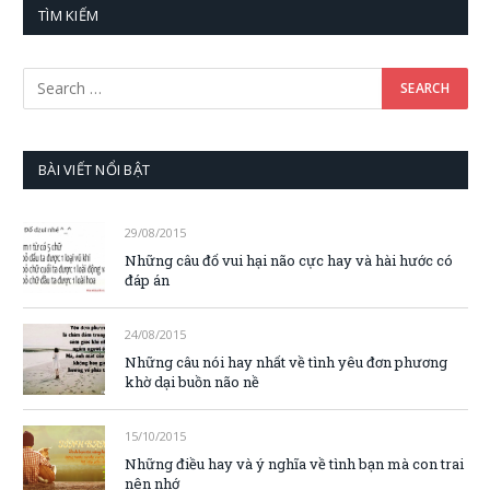
TÌM KIẾM
BÀI VIẾT NỔI BẬT
29/08/2015
Những câu đố vui hại não cực hay và hài hước có
đáp án
24/08/2015
Những câu nói hay nhất về tình yêu đơn phương
khờ dại buồn não nề
15/10/2015
Những điều hay và ý nghĩa về tình bạn mà con trai
nên nhớ