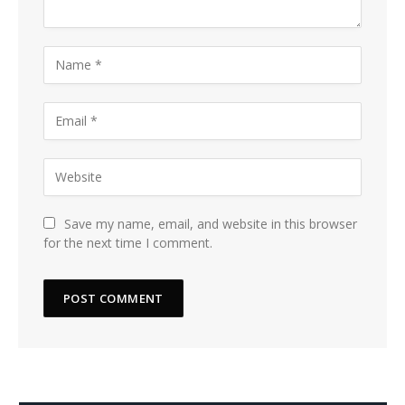
Save my name, email, and website in this browser
for the next time I comment.