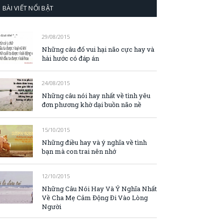
BÀI VIẾT NỔI BẬT
29/08/2015
Những câu đố vui hại não cực hay và
hài hước có đáp án
24/08/2015
Những câu nói hay nhất về tình yêu
đơn phương khờ dại buồn não nề
15/10/2015
Những điều hay và ý nghĩa về tình
bạn mà con trai nên nhớ
12/10/2015
Những Câu Nói Hay Và Ý Nghĩa Nhất
Về Cha Mẹ Cảm Động Đi Vào Lòng
Người