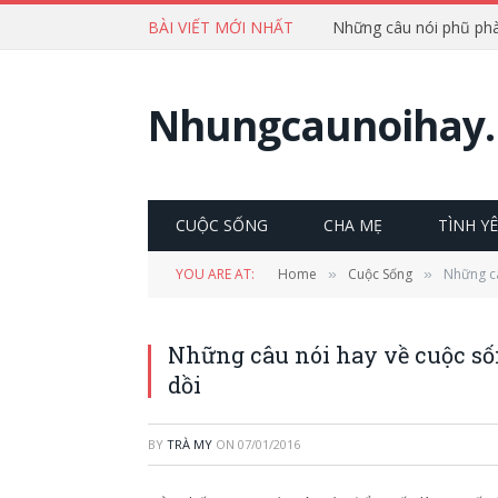
BÀI VIẾT MỚI NHẤT
Nhungcaunoihay.
CUỘC SỐNG
CHA MẸ
TÌNH Y
YOU ARE AT:
Home
Cuộc Sống
Những câ
»
»
Những câu nói hay về cuộc số
dồi
BY
TRÀ MY
ON
07/01/2016