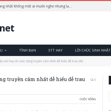
Những câu nói phũ phàng nhất không một ai muốn nghe nhưng lại cực chuẩn
net
ÊU
TÌNH BẠN
STT HAY
LỜI CHÚC SINH NHẬT
u nói hay về cuộc sống truyền cảm nhất dễ hiểu dễ trau dồi
ng truyền cảm nhất dễ hiểu dễ trau
0
CUỘC SỐNG