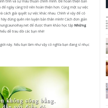
ình tĩnh và sự mâu thuẫn chính mình. Để hoàn thiện bản
n để ngày càng trở nên hoàn thiện hơn. Cùng một sự việc
 cách giải quyết sự việc khác nhau. Chính vì vậy để có
t hãy đừng quên rèn luyện bản thân mình! Cách đơn giản
Nhungcaunoihay.net để được tham khảo học tập
Những
iểu dễ trau dồi các bạn nhé!
 giới này. Nếu bạn làm như vậy có nghĩa bạn đang sỉ nhục