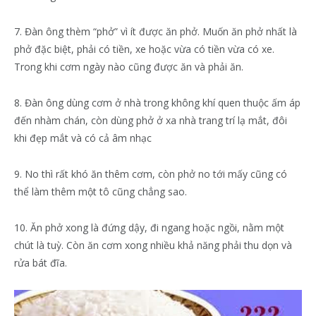
7. Đàn ông thèm “phở” vì ít được ăn phở. Muốn ăn phở nhất là
phở đặc biệt, phải có tiền, xe hoặc vừa có tiền vừa có xe.
Trong khi cơm ngày nào cũng được ăn và phải ăn.
8. Đàn ông dùng cơm ở nhà trong không khí quen thuộc ấm áp
đến nhàm chán, còn dùng phở ở xa nhà trang trí lạ mắt, đôi
khi đẹp mắt và có cả âm nhạc
9. No thì rất khó ăn thêm cơm, còn phở no tới mấy cũng có
thể làm thêm một tô cũng chẳng sao.
10. Ăn phở xong là đứng dậy, đi ngang hoặc ngồi, nằm một
chút là tuỳ. Còn ăn cơm xong nhiều khả năng phải thu dọn và
rửa bát đĩa.