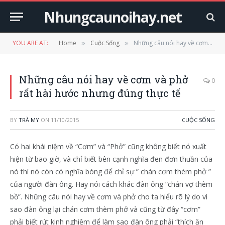
Nhungcaunoihay.net
YOU ARE AT:
Home
Cuộc Sống
Những câu nói hay về cơm và phở rất hài hước nhưng đúng thực tế
»
»
Những câu nói hay về cơm và phở
0
rất hài hước nhưng đúng thực tế
BY
TRÀ MY
ON
11/10/2015
CUỘC SỐNG
Có hai khái niệm về “Cơm” và “Phở” cũng không biết nó xuất
hiện từ bao giờ, và chỉ biết bên cạnh nghĩa đen đơn thuần của
nó thì nó còn có nghĩa bóng để chỉ sự ” chán cơm thèm phở ”
của người đàn ông. Hay nói cách khác đàn ông “chán vợ thèm
bồ”. Những câu nói hay về cơm và phở cho ta hiểu rõ lý do vì
sao đàn ông lại chán cơm thèm phở và cũng từ đây “cơm”
phải biết rút kinh nghiệm để làm sao đàn ông phải “thích ăn