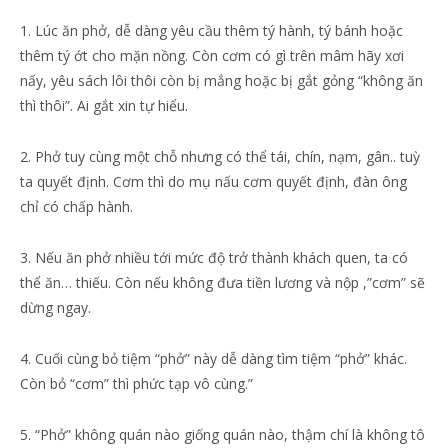
1. Lúc ăn phở, dễ dàng yêu cầu thêm tý hành, tý bánh hoặc
thêm tý ớt cho mặn nồng. Còn cơm có gì trên mâm hãy xơi
nấy, yêu sách lôi thôi còn bị mắng hoặc bị gắt gỏng “không ăn
thì thôi”. Ai gắt xin tự hiểu.
2. Phở tuy cùng một chỗ nhưng có thể tái, chín, nạm, gân.. tuỳ
ta quyết định. Cơm thì do mụ nấu cơm quyết định, đàn ông
chỉ có chấp hành.
3. Nếu ăn phở nhiều tới mức độ trở thành khách quen, ta có
thể ăn… thiếu. Còn nếu không đưa tiền lương và nộp ,”cơm” sẽ
dừng ngay.
4. Cuối cùng bỏ tiệm “phở” này dễ dàng tìm tiệm “phở” khác.
Còn bỏ “cơm” thì phức tạp vô cùng.”
5. “Phở” không quán nào giống quán nào, thậm chí là không tô