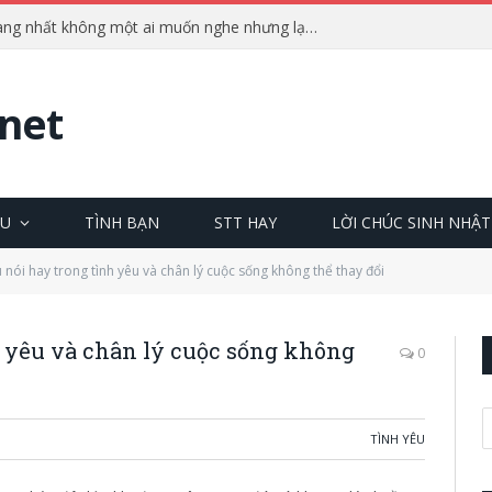
Những câu nói phũ phàng nhất không một ai muốn nghe nhưng lại cực chuẩn
net
ÊU
TÌNH BẠN
STT HAY
LỜI CHÚC SINH NHẬT
nói hay trong tình yêu và chân lý cuộc sống không thể thay đổi
 yêu và chân lý cuộc sống không
0
TÌNH YÊU