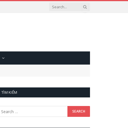
TÌM KIẾM