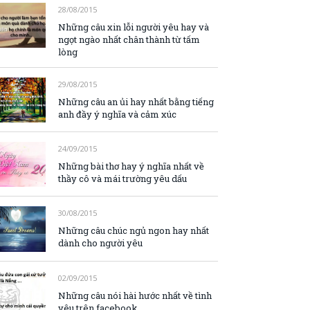
28/08/2015
Những câu xin lỗi người yêu hay và
ngọt ngào nhất chân thành từ tấm
lòng
29/08/2015
Những câu an ủi hay nhất bằng tiếng
anh đầy ý nghĩa và cảm xúc
24/09/2015
Những bài thơ hay ý nghĩa nhất về
thầy cô và mái trường yêu dấu
30/08/2015
Những câu chúc ngủ ngon hay nhất
dành cho người yêu
02/09/2015
Những câu nói hài hước nhất về tình
yêu trên facebook