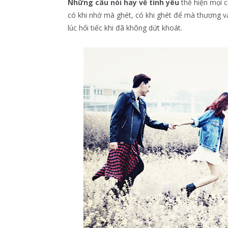
Những câu nói hay về tình yêu
thể hiện mọi c
có khi nhớ mà ghét, có khi ghét để mà thương và đ
lúc hối tiếc khi đã không dứt khoát.