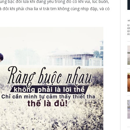
ung bậc đôi lứa khi đang yêu trong đó có khi vui, lúc buồn,
ôi khi phải chia lìa vì trái tim không cùng nhịp đập, và có