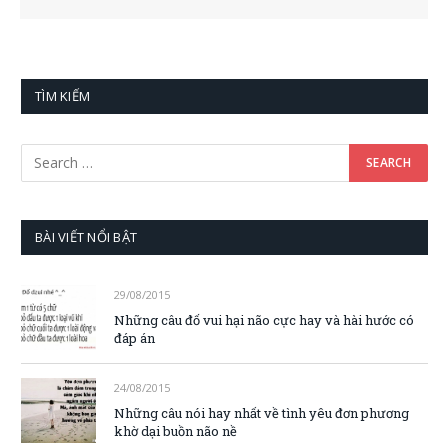
TÌM KIẾM
BÀI VIẾT NỔI BẬT
29/08/2015
Những câu đố vui hại não cực hay và hài hước có
đáp án
24/08/2015
Những câu nói hay nhất về tình yêu đơn phương
khờ dại buồn não nề