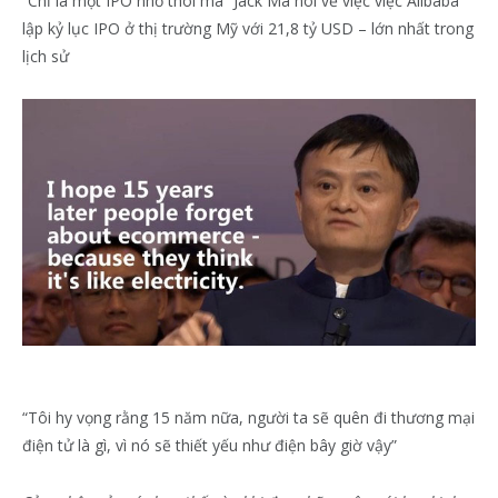
“Chỉ là một IPO nhỏ thôi mà” Jack Ma nói về việc việc Alibaba
lập kỷ lục IPO ở thị trường Mỹ với 21,8 tỷ USD – lớn nhất trong
lịch sử
“Tôi hy vọng rằng 15 năm nữa, người ta sẽ quên đi thương mại
điện tử là gì, vì nó sẽ thiết yếu như điện bây giờ vậy”