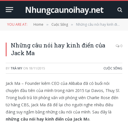
Nhungcaunoihay.net
YOU ARE AT:
Home
Cuộc Sống
Những câu nói hay kinh điển của Jack Ma
»
»
Những câu nói hay kinh điển của
0
Jack Ma
BY
TRÀ MY
ON
18/11/2015
CUỘC SỐNG
Jack Ma – Founder kiêm CEO của Alibaba đã có buổi nói
chuyện đầu tiên của mình trong năm 2015 tại Davos, Thuỵ Sĩ.
Trong buổi trả lời phỏng vấn với phóng viên Charlie Rose đến
từ hãng CBS, Jack Ma đã để lại cho người nghe nhiều điều
đáng suy ngẫm bằng những câu nói của mình. Sau đây là
những câu nói hay kinh điển của Jack M
a.