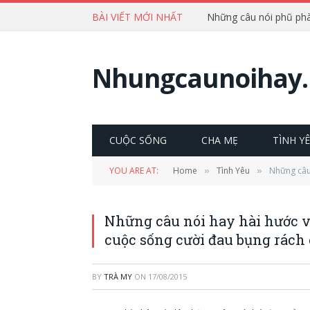
BÀI VIẾT MỚI NHẤT
Nhungcaunoihay.
CUỘC SỐNG
CHA MẸ
TÌNH Y
YOU ARE AT:
Home
Tình Yêu
Những câu 
»
»
Những câu nói hay hài hước và
cuộc sống cười đau bụng rách
BY
TRÀ MY
ON
17/08/2015