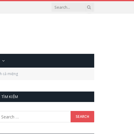
ch cả miệng
TÌM KIẾM