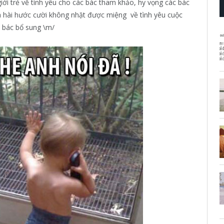
iới trẻ về tình yêu cho các bác tham khảo, hy vọng các bác
 hài hước cười không nhặt được miệng về tình yêu cuộc
c bác bổ sung \m/