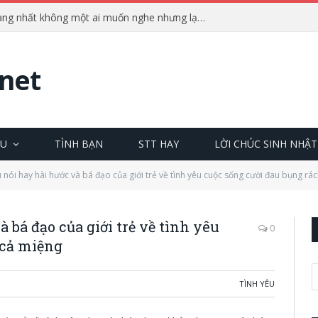
Những câu nói phũ phàng nhất không một ai muốn nghe nhưng lại cực chuẩn
net
ÊU
TÌNH BẠN
STT HAY
LỜI CHÚC SINH NHẬT
nói hay hài hước và bá đạo của giới trẻ về tình yêu cuộc sống cười đau bụng rá
 bá đạo của giới trẻ về tình yêu
0
 cả miệng
TÌNH YÊU