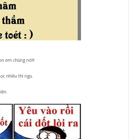
on em chúng nó!!!
̣c nhiều thì ngu.
iền.