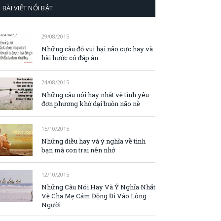
BÀI VIẾT NỔI BẬT
29/08/2015
Những câu đố vui hại não cực hay và
hài hước có đáp án
24/08/2015
Những câu nói hay nhất về tình yêu
đơn phương khờ dại buồn não nề
15/10/2015
Những điều hay và ý nghĩa về tình
bạn mà con trai nên nhớ
12/10/2015
Những Câu Nói Hay Và Ý Nghĩa Nhất
Về Cha Mẹ Cảm Động Đi Vào Lòng
Người