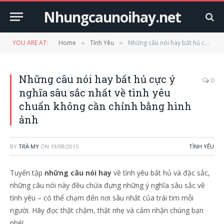
Nhungcaunoihay.net
YOU ARE AT:
Home
Tình Yêu
Những câu nói hay bất hủ cực ý nghĩa sâu sắc nhất về tình yêu chuẩn không cần chỉnh bằng hình ảnh
»
»
Những câu nói hay bất hủ cực ý
0
nghĩa sâu sắc nhất về tình yêu
chuẩn không cần chỉnh bằng hình
ảnh
BY
TRÀ MY
ON
19/08/2015
TÌNH YÊU
Tuyển tập
những câu nói hay
về tình yêu bất hủ và đặc sắc,
những câu nói này đều chứa đựng những ý nghĩa sâu sắc về
tình yêu – có thể chạm đến nơi sâu nhất của trái tim mỗi
người. Hãy đọc thật chậm, thật nhẹ và cảm nhận chúng bạn
nhé!