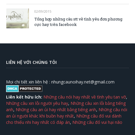
02/09/2015
Tổng hợp những câu stt về tình yêu đơn phương
cực hay trên facebook
LIÊN HỆ VỚI CHÚNG TÔI
Mọi chi tiết xin liên hệ :
nhungcaunoihay.net@gmail.com
Liên kết hữu ích:
Những câu nói hay nhất về tình yêu tan vỡ
,
Những câu xin lỗi người yêu hay
,
Những câu xin lỗi bằng tiếng
anh
,
Những câu an ủi hay nhất bằng tiếng anh
,
Những câu nói
an ủi người khác khi buồn hay nhất
,
Những câu đố vui dành
cho thiếu nhi hay nhất có đáp án
,
Những câu đố vui hại não