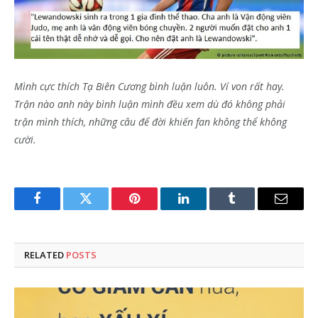
Mình cực thích Tạ Biên Cương bình luận luôn. Ví von rất hay.
Trận nào anh này bình luận mình đều xem dù đó không phải
trận mình thích, những câu để đời khiến fan không thể không
cười.
Facebook
Twitter
Pinterest
LinkedIn
Tumblr
Email
RELATED
POSTS