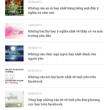
29/08/2015
Những câu an ủi hay nhất bằng tiếng anh đầy ý
nghĩa và cảm xúc
24/09/2015
Những bài thơ hay ý nghĩa nhất về thầy cô và mái
trường yêu dấu
30/08/2015
Những câu chúc ngủ ngon hay nhất dành cho
người yêu
02/09/2015
Những câu nói hài hước nhất về tình yêu trên
facebook
02/09/2015
Tổng hợp những câu stt về tình yêu đơn phương
cực hay trên facebook