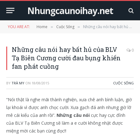
Nhungcaunoihay.net
YOU ARE AT:
Home
Cuộc Sống
Những câu nói hay bất hủ của BLV Tạ Biên Cương cười đau bụng khiến fan phát cuồng
»
»
Những câu nói hay bất hủ của BLV
0
Tạ Biên Cương cười đau bụng khiến
fan phát cuồng
BY
TRÀ MY
ON
18/08/2015
CUỘC SỐNG
“Nói thật là nghe mãi thành nghiện, xưa chê anh bình luận, giờ
lại khoái vì được anh chọc cười. Xưa gạch đá anh nhưng giờ lỡ
mê cái kiểu của anh rồi”.
Những câu nói
cực hay cực đỉnh
của BLV Tạ Biên Cương sẽ làm a e cười không nhặt được
miệng mời các bạn cùng đọc!!