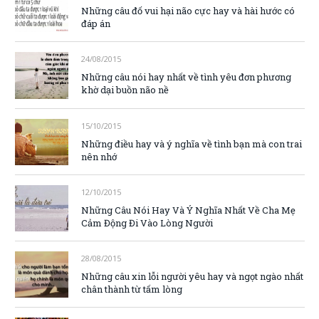
Những câu đố vui hại não cực hay và hài hước có
đáp án
24/08/2015
Những câu nói hay nhất về tình yêu đơn phương
khờ dại buồn não nề
15/10/2015
Những điều hay và ý nghĩa về tình bạn mà con trai
nên nhớ
12/10/2015
Những Câu Nói Hay Và Ý Nghĩa Nhất Về Cha Mẹ
Cảm Động Đi Vào Lòng Người
28/08/2015
Những câu xin lỗi người yêu hay và ngọt ngào nhất
chân thành từ tấm lòng