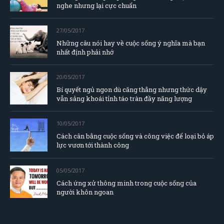
nghe nhưng lại cực chuẩn
27/05/2017
Những câu nói hay về cuộc sống ý nghĩa mà bạn
nhất định phải nhớ
20/05/2017
Bí quyết ngủ ngon dù căng thằng nhưng thức dậy
vẫn sảng khoái tỉnh táo tràn đầy năng lượng
10/05/2017
Cách cân bằng cuộc sống và công việc để loại bỏ áp
lực vươn tới thành công
05/05/2017
Cách ứng xử thông minh trong cuộc sống của
người khôn ngoan