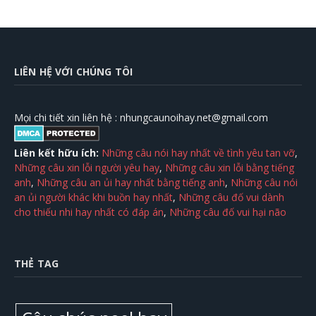
LIÊN HỆ VỚI CHÚNG TÔI
Mọi chi tiết xin liên hệ :
nhungcaunoihay.net@gmail.com
Liên kết hữu ích:
Những câu nói hay nhất về tình yêu tan vỡ
,
Những câu xin lỗi người yêu hay
,
Những câu xin lỗi bằng tiếng
anh
,
Những câu an ủi hay nhất bằng tiếng anh
,
Những câu nói
an ủi người khác khi buồn hay nhất
,
Những câu đố vui dành
cho thiếu nhi hay nhất có đáp án
,
Những câu đố vui hại não
THẺ TAG