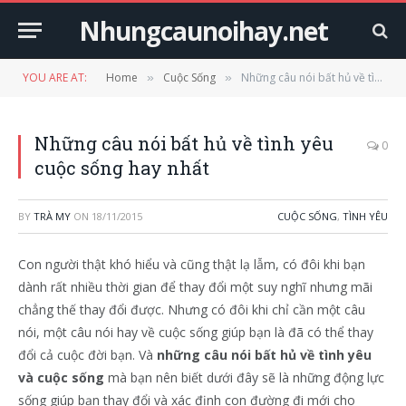
Nhungcaunoihay.net
YOU ARE AT:
Home
Cuộc Sống
Những câu nói bất hủ về tình yêu cuộc sống hay nhất
»
»
Những câu nói bất hủ về tình yêu
0
cuộc sống hay nhất
BY
TRÀ MY
ON
18/11/2015
CUỘC SỐNG
,
TÌNH YÊU
Con người thật khó hiểu và cũng thật lạ lẫm, có đôi khi bạn
dành rất nhiều thời gian để thay đổi một suy nghĩ nhưng mãi
chẳng thế thay đổi được. Nhưng có đôi khi chỉ cần một câu
nói, một câu nói hay về cuộc sống giúp bạn là đã có thể thay
đổi cả cuộc đời bạn. Và
những câu nói bất hủ về tình yêu
và cuộc sống
mà bạn nên biết dưới đây sẽ là những động lực
sống giúp bạn thay đổi và xác định con đường đi mới cho