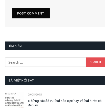
TÌM KIẾM
BÀI VIẾT NỔI BẬT
29/08/2015
Những câu đố vui hại não cực hay và hài hước có
đáp án