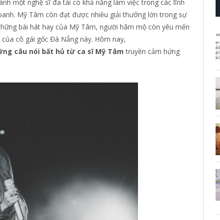
nh một nghệ sĩ đa tài có khả năng làm việc trong các lĩnh
oanh. Mỹ Tâm còn đạt được nhiều giải thưởng lớn trong sự
h những bài hát hay của Mỹ Tâm, người hâm mộ còn yêu mến
iên của cô gái gốc Đà Nẵng này. Hôm nay,
ng câu nói bất hủ từ ca sĩ Mỹ Tâm
truyền cảm hứng