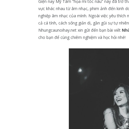
Giện nay Mỹ Tâm “họa mi tóc nâu” này đã trở thà
vực khác nhau từ âm nhạc, phim ảnh đến kinh d
nghiệp âm nhạc của mình. Ngoài việc yêu thíc
cả cá tính, cách sống giản dị, gần gũi sự tự nh
Nhungcaunoihay.net xin gửi đến bạn bài viết
Nhữ
cho bạn để cùng chiêm nghiệm và học hỏi nhé!