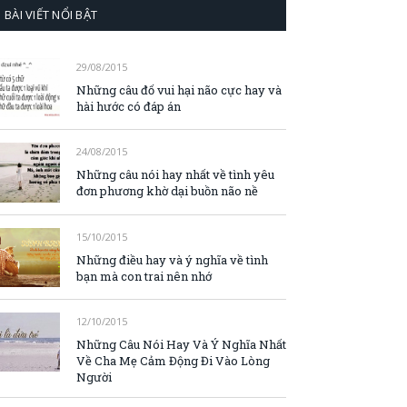
BÀI VIẾT NỔI BẬT
29/08/2015
Những câu đố vui hại não cực hay và
hài hước có đáp án
24/08/2015
Những câu nói hay nhất về tình yêu
đơn phương khờ dại buồn não nề
15/10/2015
Những điều hay và ý nghĩa về tình
bạn mà con trai nên nhớ
12/10/2015
Những Câu Nói Hay Và Ý Nghĩa Nhất
Về Cha Mẹ Cảm Động Đi Vào Lòng
Người