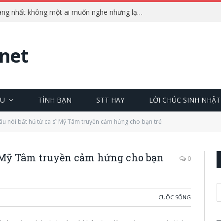
Những câu nói phũ phàng nhất không một ai muốn nghe nhưng lại cực chuẩn
net
ÊU
TÌNH BẠN
STT HAY
LỜI CHÚC SINH NHẬT
u nói bất hủ từ ca sĩ Mỹ Tâm truyền cảm hứng cho bạn trẻ
ĩ Mỹ Tâm truyền cảm hứng cho bạn
0
CUỘC SỐNG