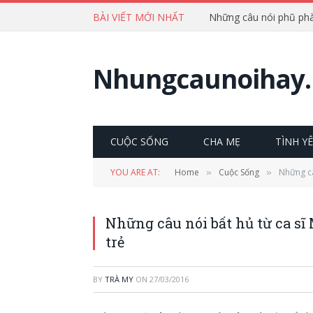
BÀI VIẾT MỚI NHẤT
Nhungcaunoihay.
CUỘC SỐNG
CHA MẸ
TÌNH Y
YOU ARE AT:
Home
Cuộc Sống
Những câ
»
»
Những câu nói bất hủ từ ca s
trẻ
BY
TRÀ MY
ON
27/03/2016