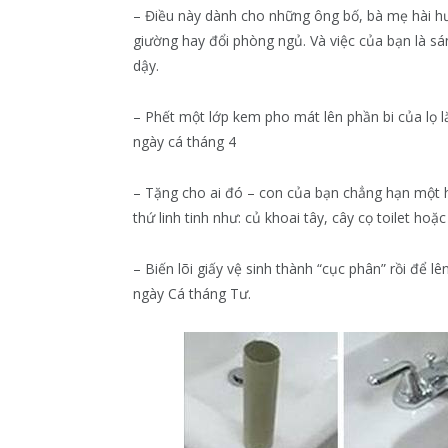
– Điều này dành cho những ông bố, bà mẹ hài hước
giường hay đổi phòng ngủ. Và việc của bạn là 
dậy.
– Phết một lớp kem pho mát lên phần bi của lọ 
ngày cá tháng 4
– Tặng cho ai đó – con của bạn chẳng hạn một 
thứ linh tinh như: củ khoai tây, cây cọ toilet hoặc
– Biến lõi giấy vệ sinh thành “cục phân” rồi để 
ngày Cá tháng Tư.