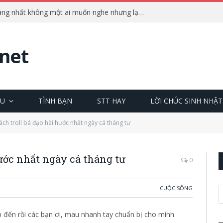
Những câu nói phũ phàng nhất không một ai muốn nghe nhưng lại cực chuẩn
net
ÊU
TÌNH BẠN
STT HAY
LỜI CHÚC SINH NHẬT
ch troll bá đạo hài hước nhất ngày cá tháng tư
ước nhất ngày cá tháng tư
0
CUỘC SỐNG
p đến rồi các bạn ơi, mau nhanh tay chuẩn bị cho mình