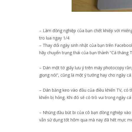
– Làm đồng nghiệp của bạn chết khiếp với miếng
tro lua ngay 1/4
– Thay đổi ngày sinh nhật của bạn trên Facebook
hãy chuyển trạng thái của bạn thành “Cá tháng T
– Dán một tờ giấy lưu ý trên máy photocopy rằn
giọng nói”, cũng là một ý tưởng hay cho ngày cá
– Dán băng keo vào đầu của điều khiển TV, có th
khiển bị hỏng. Khi đó sẽ có trò vui trong ngày cá
– Nhúng đầu bút bi của cô bạn đồng nghiệp vào 
vẫn sử dụng tốt hôm qua mà nay đã hết mực một 