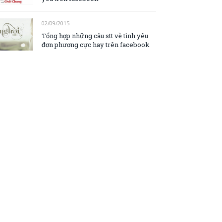
02/09/2015
Tổng hợp những câu stt về tình yêu
đơn phương cực hay trên facebook