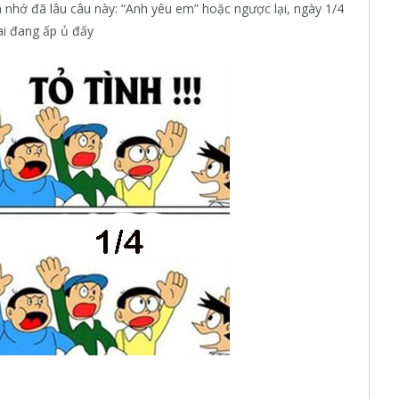
nhớ đã lâu câu này: “Anh yêu em” hoặc ngược lại, ngày 1/4
 ai đang ấp ủ đấy