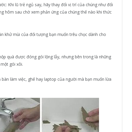
: Khi lũ trẻ ngủ say, hãy thay đổi vị trí của chúng như đổi
sáng hôm sau chờ xem phản ứng của chúng thế nào khi thức
lăn khử mùi của đối tượng bạn muốn trêu chọc dành cho
hộp quà được đóng gói lộng lẫy, nhưng bên trong là những
 một gói xôi.
lên bàn làm việc, ghế hay laptop của người mà bạn muốn lừa