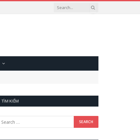
TÌM KIẾM