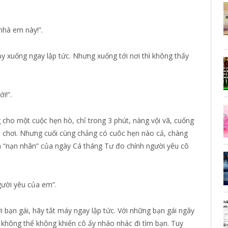
nhà em này!”.
ạy xuống ngay lập tức. Nhưng xuống tới nơi thì không thấy
i!”.
 cho một cuộc hẹn hò, chỉ trong 3 phút, nàng vội vã, cuống
 chơi. Nhưng cuối cùng chảng có cuôc hẹn nào cả, chàng
ành “nạn nhân” của ngày Cá tháng Tư đo chính người yêu cô
ười yêu của em”.
ới bạn gái, hãy tắt máy ngay lập tức. Với những bạn gái ngây
y không thể không khiến cô ấy nháo nhác đi tìm bạn. Tuy