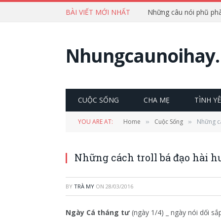
BÀI VIẾT MỚI NHẤT
Nhungcaunoihay.
CUỘC SỐNG
CHA MẸ
TÌNH Y
YOU ARE AT:
Home
Cuộc Sống
Những cá
»
»
Những cách troll bá đạo hài h
BY
TRÀ MY
ON
28/03/2016
Ngày Cá tháng tư
(ngày 1/4) _ ngày nói dối sắ