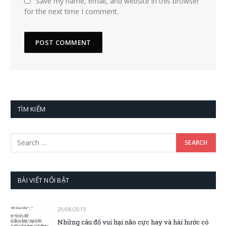
Save my name, email, and website in this browser
for the next time I comment.
TÌM KIẾM
BÀI VIẾT NỔI BẬT
29/08/2015
Những câu đố vui hại não cực hay và hài hước có