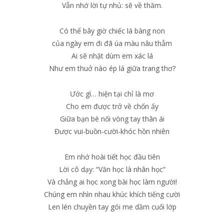
Vẫn nhớ lời tự nhủ: sẽ về thăm.
Có thể bây giờ chiếc lá bàng non
của ngày em đi đã úa màu nâu thẫm
Ai sẽ nhặt dùm em xác lá
Như em thuở nào ép lá giữa trang thơ?
Ước gì… hiện tại chỉ là mơ
Cho em được trở về chốn ấy
Giữa bạn bè nối vòng tay thân ái
Được vui-buồn-cười-khóc hồn nhiên
Em nhớ hoài tiết học đầu tiên
Lời cô dạy: “Văn học là nhân học”
Và chẳng ai học xong bài học làm người!
Chúng em nhìn nhau khúc khích tiếng cười
Len lén chuyền tay gói me dầm cuối lớp