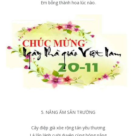
Em bỗng thành hoa lúc nào.
5. NẮNG ẤM SÂN TRƯỜNG
Cây điệp già xòe rộng tán yêu thương
Lá lấp lánh cười duyên cùng bóng nắng