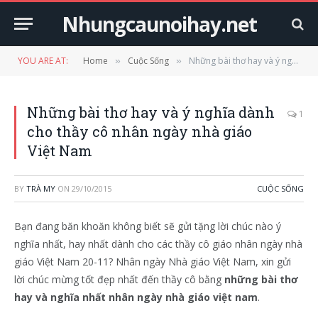
Nhungcaunoihay.net
YOU ARE AT:
Home
Cuộc Sống
Những bài thơ hay và ý nghĩa dành cho thầy cô nhân ngày nhà giáo Việt Nam
»
»
Những bài thơ hay và ý nghĩa dành
1
cho thầy cô nhân ngày nhà giáo
Việt Nam
BY
TRÀ MY
ON
29/10/2015
CUỘC SỐNG
Bạn đang băn khoăn không biết sẽ gửi tặng lời chúc nào ý
nghĩa nhất, hay nhất dành cho các thầy cô giáo nhân ngày nhà
giáo Việt Nam 20-11? Nhân ngày Nhà giáo Việt Nam, xin gửi
lời chúc mừng tốt đẹp nhất đến thầy cô bằng
những bài thơ
hay và nghĩa nhất nhân ngày nhà giáo việt nam
.