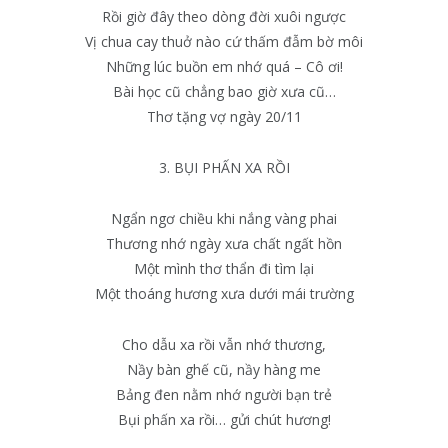
Rồi giờ đây theo dòng đời xuôi ngược
Vị chua cay thuở nào cứ thấm đẫm bờ môi
Những lúc buồn em nhớ quá – Cô ơi!
Bài học cũ chẳng bao giờ xưa cũ…
Thơ tặng vợ ngày 20/11
3. BỤI PHẤN XA RỒI
Ngẩn ngơ chiều khi nắng vàng phai
Thương nhớ ngày xưa chất ngất hồn
Một mình thơ thẩn đi tìm lại
Một thoáng hương xưa dưới mái trường
Cho dẫu xa rồi vẫn nhớ thương,
Nầy bàn ghế cũ, nầy hàng me
Bảng đen nằm nhớ người bạn trẻ
Bụi phấn xa rồi… gửi chút hương!