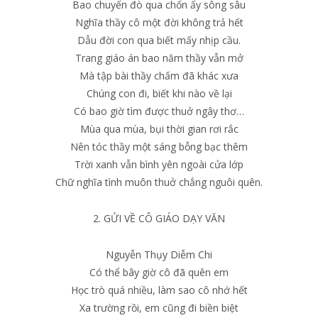
Bao chuyến đò qua chốn ấy sông sâu
Nghĩa thầy cô một đời không trả hết
Dẫu đời con qua biết mấy nhịp cầu.
Trang giáo án bao năm thầy vẫn mở
Mà tập bài thầy chấm đã khác xưa
Chúng con đi, biết khi nào về lại
Có bao giờ tìm được thuở ngây thơ…
Mùa qua mùa, bụi thời gian rơi rắc
Nên tóc thầy một sáng bỗng bạc thêm
Trời xanh vẫn bình yên ngoài cửa lớp
Chữ nghĩa tình muôn thuở chẳng nguôi quên.
2. GỬI VỀ CÔ GIÁO DẠY VĂN
Nguyễn Thụy Diễm Chi
Có thể bây giờ cô đã quên em
Học trò quá nhiều, làm sao cô nhớ hết
Xa trường rồi, em cũng đi biền biệt