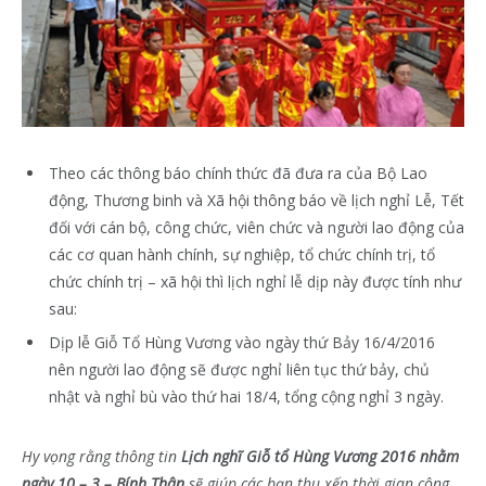
Theo các thông báo chính thức đã đưa ra của Bộ Lao
động, Thương binh và Xã hội thông báo về lịch nghỉ Lễ, Tết
đối với cán bộ, công chức, viên chức và người lao động của
các cơ quan hành chính, sự nghiệp, tổ chức chính trị, tổ
chức chính trị – xã hội thì lịch nghỉ lễ dịp này được tính như
sau:
Dịp lễ Giỗ Tổ Hùng Vương vào ngày thứ Bảy 16/4/2016
nên người lao động sẽ được nghỉ liên tục thứ bảy, chủ
nhật và nghỉ bù vào thứ hai 18/4, tổng cộng nghỉ 3 ngày.
Hy vọng rằng thông tin
Lịch nghĩ Giỗ tổ Hùng Vương 2016 nhằm
ngày 10 – 3 – Bính Thân
sẽ giúp các bạn thu xếp thời gian công