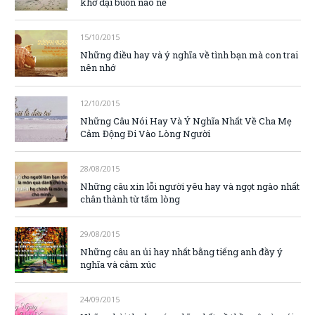
khờ dại buồn não nề
15/10/2015
Những điều hay và ý nghĩa về tình bạn mà con trai
nên nhớ
12/10/2015
Những Câu Nói Hay Và Ý Nghĩa Nhất Về Cha Mẹ
Cảm Động Đi Vào Lòng Người
28/08/2015
Những câu xin lỗi người yêu hay và ngọt ngào nhất
chân thành từ tấm lòng
29/08/2015
Những câu an ủi hay nhất bằng tiếng anh đầy ý
nghĩa và cảm xúc
24/09/2015