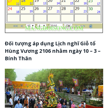
Đối tượng áp dụng Lịch nghĩ Giỗ tổ
Hùng Vương 2106 nhằm ngày 10 – 3 –
Bính Thân