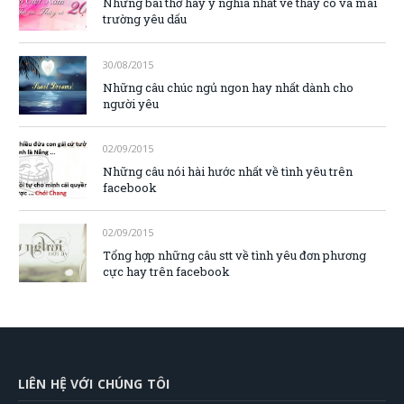
Những bài thơ hay ý nghĩa nhất về thầy cô và mái
trường yêu dấu
30/08/2015
Những câu chúc ngủ ngon hay nhất dành cho
người yêu
02/09/2015
Những câu nói hài hước nhất về tình yêu trên
facebook
02/09/2015
Tổng hợp những câu stt về tình yêu đơn phương
cực hay trên facebook
LIÊN HỆ VỚI CHÚNG TÔI