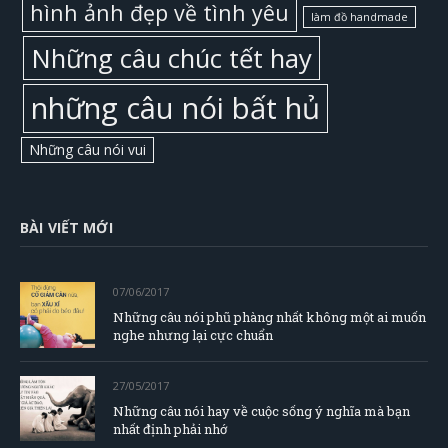
hình ảnh đẹp về tình yêu
làm đồ handmade
Những câu chúc tết hay
những câu nói bất hủ
Những câu nói vui
BÀI VIẾT MỚI
07/06/2017
Những câu nói phũ phàng nhất không một ai muốn
nghe nhưng lại cực chuẩn
27/05/2017
Những câu nói hay về cuộc sống ý nghĩa mà bạn
nhất định phải nhớ