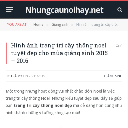
Nhungcaunoihay.net
YOU ARE AT:
Home
Giáng sinh
Hình ảnh trang trí cây thông noel tuyệt đẹp cho mùa giáng sinh 2015 – 2016
»
»
Hình ảnh trang trí cây thông noel
0
tuyệt đẹp cho mùa giáng sinh 2015
– 2016
BY
TRÀ MY
ON
25/11/2015
GIÁNG SINH
Một trong những hoạt động vui nhất chào đón Noel là việc
trang trí cây thông Noel. Những kiểu tuyệt đẹp sau đây sẽ giúp
bạn
trang trí cây thông noel đẹp
mà dễ dàng hơn cũng như
hình thành những ý tưởng sáng tạo mới!