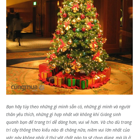
Bạn hãy tùy theo những gì mình sẵn có, những gì mình và người
thân yêu thích, những gì hợp nhất với không khí Giáng sinh
quanh bạn để trang trí dễ dàng hơn, vui vẻ hơn. Và cho dù trang
trí cây thông theo kiểu nào đi chăng nữa, niềm vui lớn nhất của
việc này không phải ở thứ vật chất nào ta sẽ chọn dùng, mà là ở