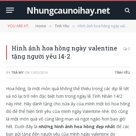
Nhungcaunoihay.net
YOU ARE AT:
Home
Tình Yêu
Hình ảnh hoa hồng ngày valentine tặng người yêu 14-2
»
»
Hình ảnh hoa hồng ngày valentine
0
tặng người yêu 14-2
BY
TRÀ MY
ON
13/02/2016
TÌNH YÊU
Hoa hồng, là một món quà không thể thiếu trong các dịp lễ tết
và nó lại trở nên đặc biệt hơn trong ngày lễ Tình Nhân 14/2
này nhé. Hãy dành tặng cho nửa ấy của mình một bó hoa hồng
đỏ để thể hiện tình yêu của mình ngày Valentine nhé. Đó cũng
là một món quà vô cùng lãng mạn và ngọt ngào hơn bao giờ
hết. Dưới đây là
những hình ảnh hoa hồng đẹp nhất
để các
bạn gửi tặng đến người yêu của mình ngày valentine do