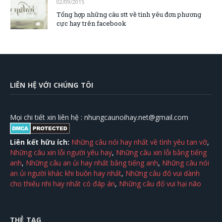
02/09/2015
Tổng hợp những câu stt về tình yêu đơn phương
cực hay trên facebook
LIÊN HỆ VỚI CHÚNG TÔI
Mọi chi tiết xin liên hệ :
nhungcaunoihay.net@gmail.com
Liên kết hữu ích:
Những câu nói hay nhất về tình yêu tan vỡ
,
Những câu xin lỗi người yêu hay
,
Những câu xin lỗi bằng tiếng
anh
,
Những câu an ủi hay nhất bằng tiếng anh
,
Những câu nói
an ủi người khác khi buồn hay nhất
,
Những câu đố vui dành
cho thiếu nhi hay nhất có đáp án
,
Những câu đố vui hại não
THẺ TAG