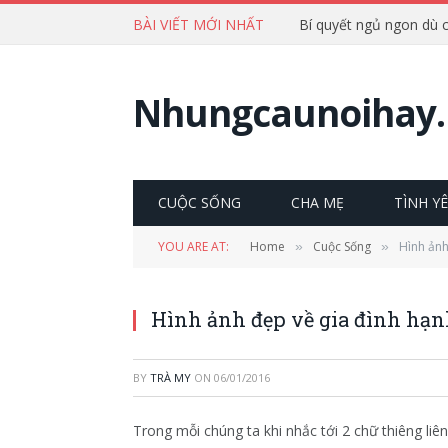
BÀI VIẾT MỚI NHẤT
Nhungcaunoihay.
CUỘC SỐNG
CHA MẸ
TÌNH Y
YOU ARE AT:
Home
Cuộc Sống
Hình ảnh
»
»
Hình ảnh đẹp về gia đình hạn
BY
TRÀ MY
ON
06/01/2016
Trong mỗi chúng ta khi nhắc tới 2 chữ thiêng liên