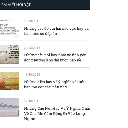
BÀI VIẾT NỔI BẬT
29/08/2015
Những câu đố vui hại não cực hay và
hài hước có đáp án
24/08/2015
Những câu nói hay nhất về tình yêu
đơn phương khờ dại buồn não nề
15/10/2015
Những điều hay và ý nghĩa về tình
bạn mà con trai nên nhớ
12/10/2015
Những Câu Nói Hay Và Ý Nghĩa Nhất
Về Cha Mẹ Cảm Động Đi Vào Lòng
Người