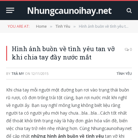
Nhungcaunoihay.net
YOU ARE AT:
Home
Tình Yêu
Hình ảnh buồn về tình yêu tan vỡ khi chia tay đầy nước mắt
»
»
Hình ảnh buồn về tình yêu tan vỡ
0
khi chia tay đầy nước mắt
BY
TRÀ MY
ON
12/11/2015
TÌNH YÊU
Khi chia tay mỗi người một đường bạn rơi vào trạng thái buồn
rũ rượi, cô đơn trống trải tột cùng, bạn rơi nước mắt khi nghĩ
về người ấy. Bạn suy nghĩ mông lung không biết liệu rằng
người ta có người yêu mới hay chưa…bla…bla…Cách tốt nhất
để thoát khỏi tình trạng này là hãy đơn giản hóa vấn đề, biến
việc chia tay trở nên nhẹ nhàng hơn. Cùng Nhungcaunoihay.net
để cập nhật
những hình ảnh buồn về tình yêu
tan vỡ khi