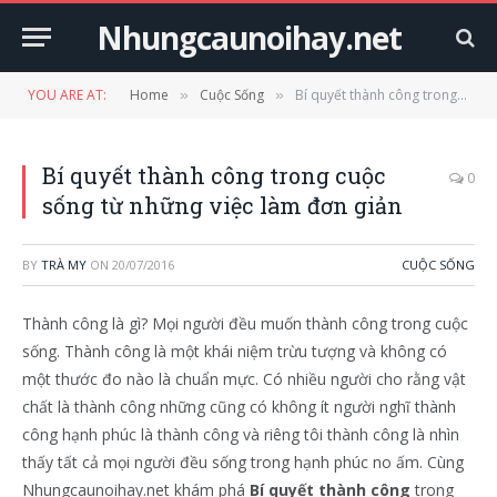
Nhungcaunoihay.net
YOU ARE AT:
Home
Cuộc Sống
Bí quyết thành công trong cuộc sống từ những việc làm đơn giản
»
»
Bí quyết thành công trong cuộc
0
sống từ những việc làm đơn giản
BY
TRÀ MY
ON
20/07/2016
CUỘC SỐNG
Thành công là gì? Mọi người đều muốn thành công trong cuộc
sống. Thành công là một khái niệm trừu tượng và không có
một thước đo nào là chuẩn mực. Có nhiều người cho rằng vật
chất là thành công những cũng có không ít người nghĩ thành
công hạnh phúc là thành công và riêng tôi thành công là nhìn
thấy tất cả mọi người đều sống trong hạnh phúc no ấm. Cùng
Nhungcaunoihay.net khám phá
Bí quyết thành công
trong