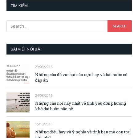
TÌM KIẾM
BÀI VIẾT NỔI BẬT
29/08/2015
Những câu đố vui hại não cực hay và hài hước có
đáp án
24/08/2015
Những câu nói hay nhất về tình yêu đơn phương
khờ dại buồn não nề
15/10/2015
Những điều hay và ý nghĩa về tình bạn mà con trai
nên nhớ